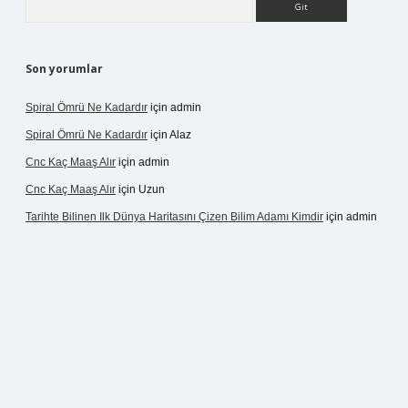
Son yorumlar
Spiral Ömrü Ne Kadardır
için
admin
Spiral Ömrü Ne Kadardır
için
Alaz
Cnc Kaç Maaş Alır
için
admin
Cnc Kaç Maaş Alır
için
Uzun
Tarihte Bilinen Ilk Dünya Haritasını Çizen Bilim Adamı Kimdir
için
admin
r.net