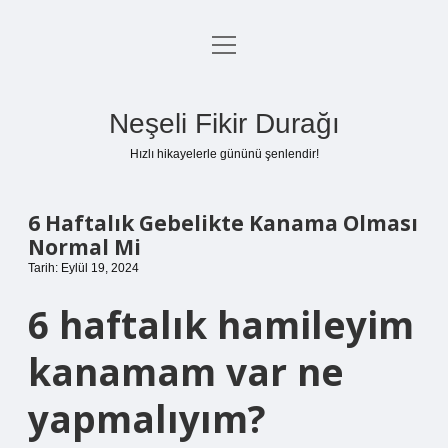
menüyü
Anasayfa
aç
Gizlilik Politikası
Neşeli Fikir Durağı
Yasal Uyarı
Hızlı hikayelerle gününü şenlendir!
Hakkımızda
6 Haftalık Gebelikte Kanama Olması
Normal Mi
Tarih: Eylül 19, 2024
6 haftalık hamileyim
kanamam var ne
yapmalıyım?