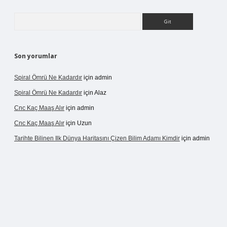
Arama
Son yorumlar
Spiral Ömrü Ne Kadardır
için
admin
Spiral Ömrü Ne Kadardır
için
Alaz
Cnc Kaç Maaş Alır
için
admin
Cnc Kaç Maaş Alır
için
Uzun
Tarihte Bilinen Ilk Dünya Haritasını Çizen Bilim Adamı Kimdir
için
admin
nogir.net