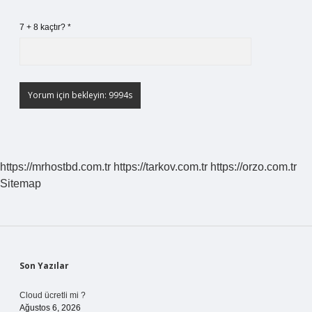
7 + 8 kaçtır?
*
https://mrhostbd.com.tr
https://tarkov.com.tr
https://orzo.com.tr
Sitemap
Sidebar
Son Yazılar
Cloud ücretli mi ?
Ağustos 6, 2026