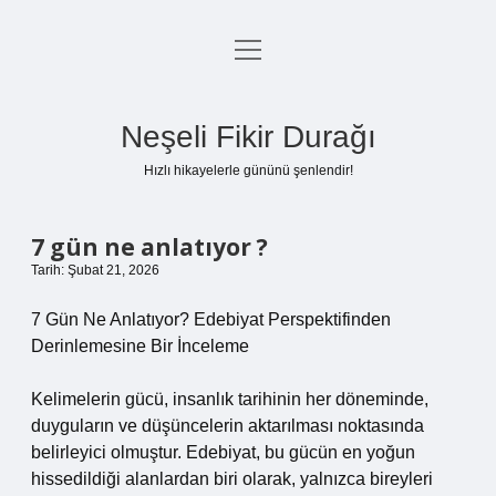
menüyü
Anasayfa
aç
Gizlilik Politikası
Neşeli Fikir Durağı
Yasal Uyarı
Hızlı hikayelerle gününü şenlendir!
Hakkımızda
7 gün ne anlatıyor ?
Tarih: Şubat 21, 2026
7 Gün Ne Anlatıyor? Edebiyat Perspektifinden
Derinlemesine Bir İnceleme
Kelimelerin gücü, insanlık tarihinin her döneminde,
duyguların ve düşüncelerin aktarılması noktasında
belirleyici olmuştur. Edebiyat, bu gücün en yoğun
hissedildiği alanlardan biri olarak, yalnızca bireyleri