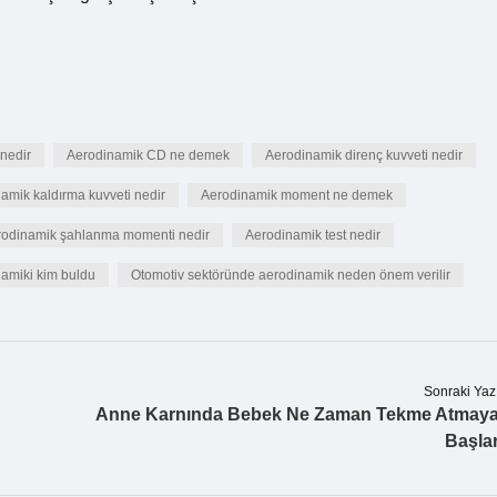
nedir
Aerodinamik CD ne demek
Aerodinamik direnç kuvveti nedir
amik kaldırma kuvveti nedir
Aerodinamik moment ne demek
rodinamik şahlanma momenti nedir
Aerodinamik test nedir
amiki kim buldu
Otomotiv sektöründe aerodinamik neden önem verilir
Sonraki Yaz
Anne Karnında Bebek Ne Zaman Tekme Atmay
Başla