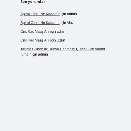
Son yorumlar
Spiral Ömrü Ne Kadardır
için
admin
Spiral Ömrü Ne Kadardır
için
Alaz
Cnc Kaç Maaş Alır
için
admin
Cnc Kaç Maaş Alır
için
Uzun
Tarihte Bilinen Ilk Dünya Haritasını Çizen Bilim Adamı
Kimdir
için
admin