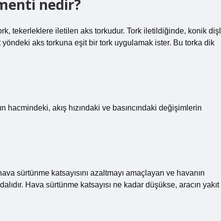
enti nedir?
 tekerleklere iletilen aks torkudur. Tork iletildiğinde, konik dişl
 yöndeki aks torkuna eşit bir tork uygulamak ister. Bu torka dik
ın hacmindeki, akış hızındaki ve basıncındaki değişimlerin
n hava sürtünme katsayısını azaltmayı amaçlayan ve havanın
e dalıdır. Hava sürtünme katsayısı ne kadar düşükse, aracın yakıt