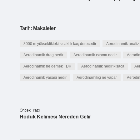
Tarih:
Makaleler
8000 m yükseklikteki sıcaklık kaç derecedir
Aerodinamik analiz 
Aerodinamik drag nedir
Aerodinamik ısınma nedir
Aerodin
Aerodinamik ne demek TDK
Aerodinamik nedir kısaca
Ae
Aerodinamik yasası nedir
Aerodinamikçi ne yapar
Aerodin
Önceki Yazı
Hödük Kelimesi Nereden Gelir