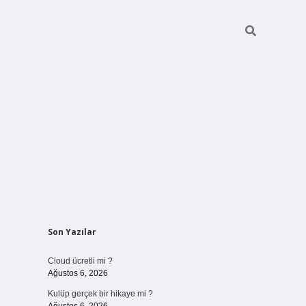
Sidebar
Son Yazılar
vdcasinogir.net
Cloud ücretli mi ?
Ağustos 6, 2026
Kulüp gerçek bir hikaye mi ?