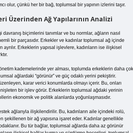
ı olur, çünkü her bir bağ, toplumsal bir yapının izlerini taşır.
ri Üzerinden Ağ Yapılarının Analizi
 davranış biçimlerini tanımlar ve bu normlar, ağların nasıl
önemli bir parçasıdır. Erkekler ve kadınlar toplumsal ağ içinde
n ayrılır. Erkeklerin yapısal işlevlere, kadınların ise ilişkisel
tır.
yönetim kademelerinde yer alması, toplumda erkeklerin daha ço
lumsal ağlardaki “görünür” ve güç odaklı yerini pekiştirir.
üzenleyen, karar verici konumlarda olmayı içerir. Bu, onları
nişleten bir işlev görür. Erkeklerin toplumsal ağdaki yerinin
ollerin ekonomik ve politik alanlarda yoğunlaşmasıdır.
ek ağlarıyla ilişkilendirilir. Bu, kadınların aile içindeki rolü,
en şekillenen bir ağ yapısına işaret eder. Kadınlar genellikle
 odaklanır. Bu tür bağlar, toplumsal ağlarda daha az görünür
ların ilişkisel bağlar kurma ve sürdürme becerileri, toplumsal