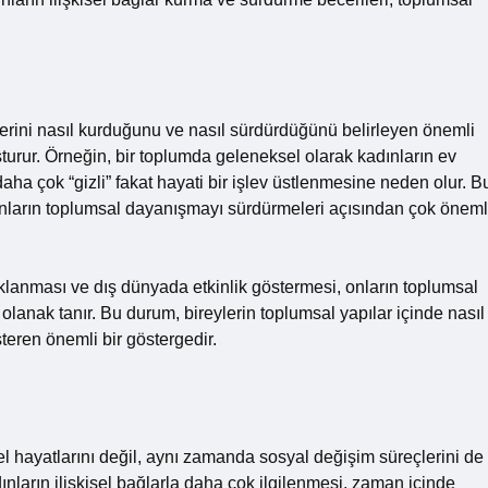
şkilerini nasıl kurduğunu ve nasıl sürdürdüğünü belirleyen önemli
luşturur. Örneğin, bir toplumda geleneksel olarak kadınların ev
aha çok “gizli” fakat hayati bir işlev üstlenmesine neden olur. B
kadınların toplumsal dayanışmayı sürdürmeleri açısından çok öneml
klanması ve dış dünyada etkinlik göstermesi, onların toplumsal
olanak tanır. Bu durum, bireylerin toplumsal yapılar içinde nasıl
steren önemli bir göstergedir.
sel hayatlarını değil, aynı zamanda sosyal değişim süreçlerini de
ınların ilişkisel bağlarla daha çok ilgilenmesi, zaman içinde