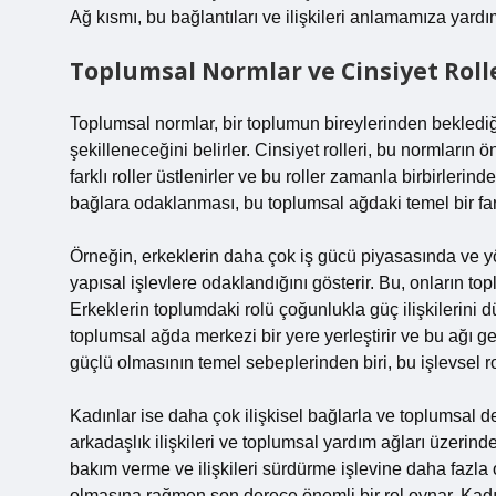
Ağ kısmı, bu bağlantıları ve ilişkileri anlamamıza yardımc
Toplumsal Normlar ve Cinsiyet Rolle
Toplumsal normlar, bir toplumun bireylerinden beklediği
şekilleneceğini belirler. Cinsiyet rolleri, bu normların 
farklı roller üstlenirler ve bu roller zamanla birbirlerinde
bağlara odaklanması, bu toplumsal ağdaki temel bir fark
Örneğin, erkeklerin daha çok iş gücü piyasasında ve 
yapısal işlevlere odaklandığını gösterir. Bu, onların top
Erkeklerin toplumdaki rolü çoğunlukla güç ilişkilerini d
toplumsal ağda merkezi bir yere yerleştirir ve bu ağı ge
güçlü olmasının temel sebeplerinden biri, bu işlevsel r
Kadınlar ise daha çok ilişkisel bağlarla ve toplumsal dest
arkadaşlık ilişkileri ve toplumsal yardım ağları üzerind
bakım verme ve ilişkileri sürdürme işlevine daha fazla
olmasına rağmen son derece önemli bir rol oynar. Kadın