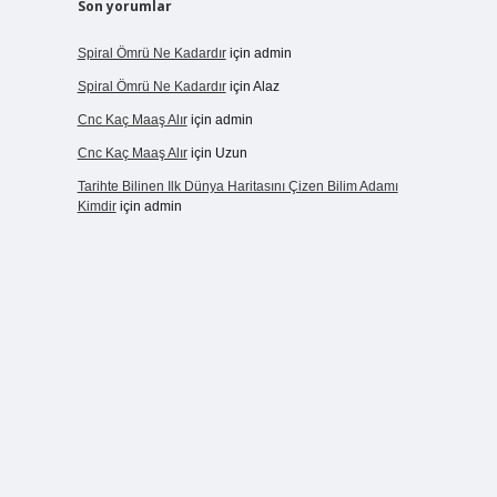
Son yorumlar
Spiral Ömrü Ne Kadardır
için
admin
Spiral Ömrü Ne Kadardır
için
Alaz
Cnc Kaç Maaş Alır
için
admin
Cnc Kaç Maaş Alır
için
Uzun
Tarihte Bilinen Ilk Dünya Haritasını Çizen Bilim Adamı
Kimdir
için
admin