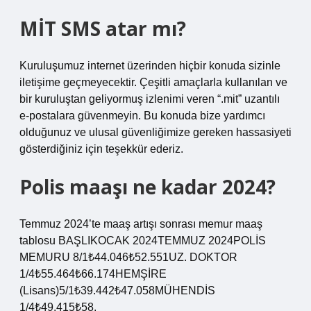
MİT SMS atar mı?
Kuruluşumuz internet üzerinden hiçbir konuda sizinle
iletişime geçmeyecektir. Çeşitli amaçlarla kullanılan ve
bir kuruluştan geliyormuş izlenimi veren “.mit” uzantılı
e-postalara güvenmeyin. Bu konuda bize yardımcı
olduğunuz ve ulusal güvenliğimize gereken hassasiyeti
gösterdiğiniz için teşekkür ederiz.
Polis maaşı ne kadar 2024?
Temmuz 2024’te maaş artışı sonrası memur maaş
tablosu BAŞLIKOCAK 2024TEMMUZ 2024POLİS
MEMURU 8/1₺44.046₺52.551UZ. DOKTOR
1/4₺55.464₺66.174HEMŞİRE
(Lisans)5/1₺39.442₺47.058MÜHENDİS
1/4₺49.415₺58.