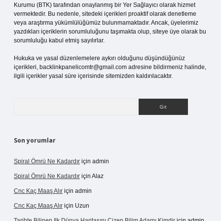
Kurumu (BTK) tarafından onaylanmış bir Yer Sağlayıcı olarak hizmet
vermektedir. Bu nedenle, sitedeki içerikleri proaktif olarak denetleme
veya araştırma yükümlülüğümüz bulunmamaktadır. Ancak, üyelerimiz
yazdıkları içeriklerin sorumluluğunu taşımakta olup, siteye üye olarak bu
sorumluluğu kabul etmiş sayılırlar.
Hukuka ve yasal düzenlemelere aykırı olduğunu düşündüğünüz
içerikleri,
backlinkpanelicomtr@gmail.com
adresine bildirmeniz halinde,
ilgili içerikler yasal süre içerisinde sitemizden kaldırılacaktır.
Arama
Son yorumlar
Spiral Ömrü Ne Kadardır
için
admin
Spiral Ömrü Ne Kadardır
için
Alaz
Cnc Kaç Maaş Alır
için
admin
Cnc Kaç Maaş Alır
için
Uzun
Tarihte Bilinen Ilk Dünya Haritasını Çizen Bilim Adamı Kimdir
için
admin