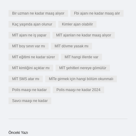
Bir uzman ne kadar maaş alıyor
Fbi ajanı ne kadar maaş alır
Kaç yaşında ajan olunur
Kimler ajan olabilir
MİT ajanı ne iş yapar
MİT ajanları ne kadar maaş alıyor
MİT boy sınırı var mı
MİT dövme yasak mı
MİT eğitimi ne kadar sürer
MİT hangi illerde var
MİT kimliğini açıklar mı
MİT şehitleri nereye gömülür
MİT SMS atar mı
MİTe girmek için hangi bölüm okunmalı
Polis maaşı ne kadar
Polis maaşı ne kadar 2024
Savcı maaşı ne kadar
Önceki Yazı