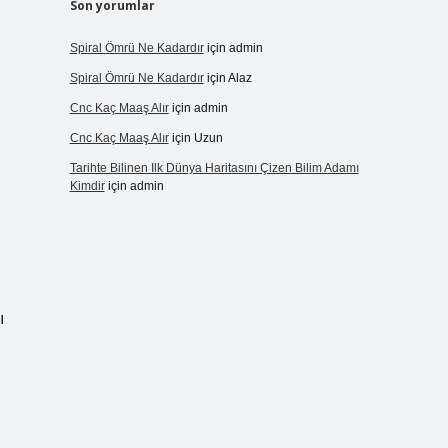
Son yorumlar
Spiral Ömrü Ne Kadardır
için
admin
Spiral Ömrü Ne Kadardır
için
Alaz
Cnc Kaç Maaş Alır
için
admin
Cnc Kaç Maaş Alır
için
Uzun
Tarihte Bilinen Ilk Dünya Haritasını Çizen Bilim Adamı
Kimdir
için
admin
ı