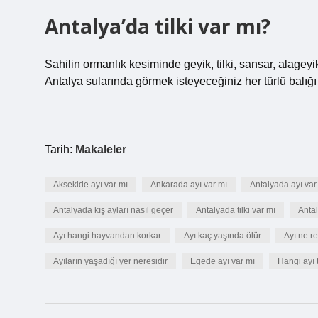
Antalya’da tilki var mı?
Sahilin ormanlık kesiminde geyik, tilki, sansar, alageyik
Antalya sularında görmek isteyeceğiniz her türlü balığı 
Tarih:
Makaleler
Aksekide ayı var mı
Ankarada ayı var mı
Antalyada ayı var
Antalyada kış ayları nasıl geçer
Antalyada tilki var mı
Antal
Ayı hangi hayvandan korkar
Ayı kaç yaşında ölür
Ayı ne r
Ayıların yaşadığı yer neresidir
Egede ayı var mı
Hangi ayı t