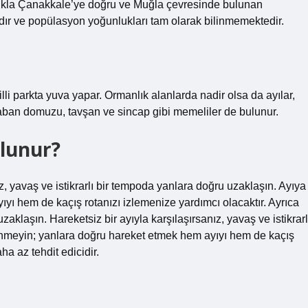
ukla Çanakkale’ye doğru ve Muğla çevresinde bulunan
yadır ve popülasyon yoğunlukları tam olarak bilinmemektedir.
illi parkta yuva yapar. Ormanlık alanlarda nadir olsa da ayılar,
yik, yaban domuzu, tavşan ve sincap gibi memeliler de bulunur.
ulunur?
z, yavaş ve istikrarlı bir tempoda yanlara doğru uzaklaşın. Ayıya
ıyı hem de kaçış rotanızı izlemenize yardımcı olacaktır. Ayrıca
aklaşın. Hareketsiz bir ayıyla karşılaşırsanız, yavaş ve istikrarl
dönmeyin; yanlara doğru hareket etmek hem ayıyı hem de kaçış
ha az tehdit edicidir.