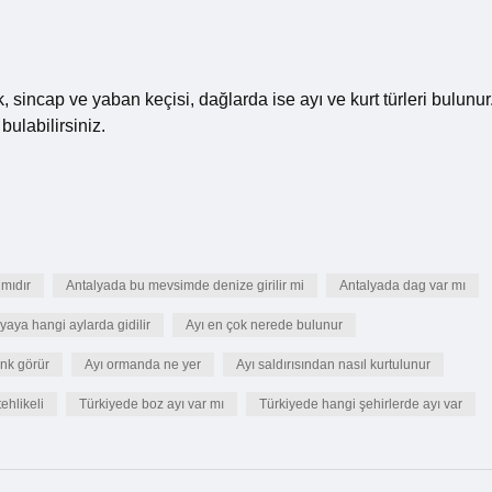
, sincap ve yaban keçisi, dağlarda ise ayı ve kurt türleri bulunur
bulabilirsiniz.
 mıdır
Antalyada bu mevsimde denize girilir mi
Antalyada dag var mı
yaya hangi aylarda gidilir
Ayı en çok nerede bulunur
enk görür
Ayı ormanda ne yer
Ayı saldırısından nasıl kurtulunur
ehlikeli
Türkiyede boz ayı var mı
Türkiyede hangi şehirlerde ayı var