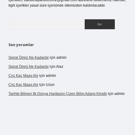
içerikleri,
backlinkpanelicomtr@gmail.com
adresine bildirmeniz halinde,
ilgili içerikler yasal süre içerisinde sitemizden kaldırılacaktır.
Arama
Son yorumlar
Spiral Ömrü Ne Kadardır
için
admin
Spiral Ömrü Ne Kadardır
için
Alaz
Cnc Kaç Maaş Alır
için
admin
Cnc Kaç Maaş Alır
için
Uzun
Tarihte Bilinen Ilk Dünya Haritasını Çizen Bilim Adamı Kimdir
için
admin