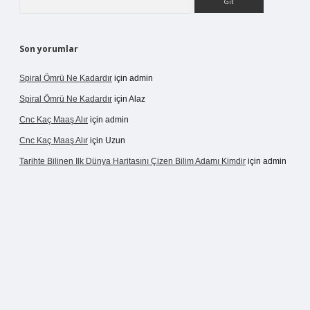
Son yorumlar
Spiral Ömrü Ne Kadardır
için
admin
Spiral Ömrü Ne Kadardır
için
Alaz
Cnc Kaç Maaş Alır
için
admin
Cnc Kaç Maaş Alır
için
Uzun
Tarihte Bilinen Ilk Dünya Haritasını Çizen Bilim Adamı Kimdir
için
admin
ir.net