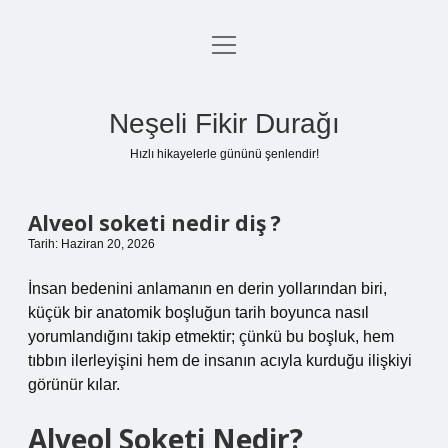
menüyü
Anasayfa
aç
Gizlilik Politikası
Neşeli Fikir Durağı
Yasal Uyarı
Hızlı hikayelerle gününü şenlendir!
Hakkımızda
Alveol soketi nedir diş ?
Tarih: Haziran 20, 2026
İnsan bedenini anlamanın en derin yollarından biri,
küçük bir anatomik boşluğun tarih boyunca nasıl
yorumlandığını takip etmektir; çünkü bu boşluk, hem
tıbbın ilerleyişini hem de insanın acıyla kurduğu ilişkiyi
görünür kılar.
Alveol Soketi Nedir?