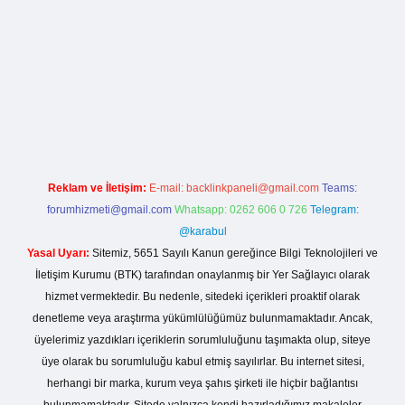
nogir.net
Reklam ve İletişim:
E-mail:
backlinkpaneli@gmail.com
Teams:
forumhizmeti@gmail.com
Whatsapp: 0262 606 0 726
Telegram:
@karabul
Yasal Uyarı:
Sitemiz, 5651 Sayılı Kanun gereğince Bilgi Teknolojileri ve
İletişim Kurumu (BTK) tarafından onaylanmış bir Yer Sağlayıcı olarak
hizmet vermektedir. Bu nedenle, sitedeki içerikleri proaktif olarak
denetleme veya araştırma yükümlülüğümüz bulunmamaktadır. Ancak,
üyelerimiz yazdıkları içeriklerin sorumluluğunu taşımakta olup, siteye
üye olarak bu sorumluluğu kabul etmiş sayılırlar. Bu internet sitesi,
herhangi bir marka, kurum veya şahıs şirketi ile hiçbir bağlantısı