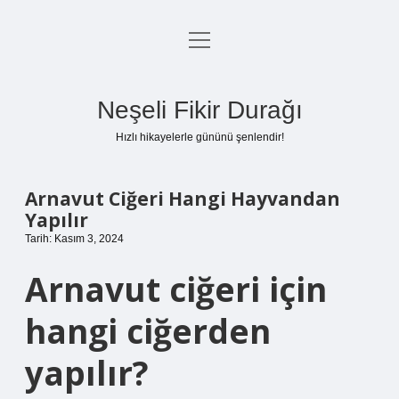
menüyü
Anasayfa
aç
Gizlilik Politikası
Neşeli Fikir Durağı
Yasal Uyarı
Hızlı hikayelerle gününü şenlendir!
Hakkımızda
Arnavut Ciğeri Hangi Hayvandan
Yapılır
Tarih: Kasım 3, 2024
Arnavut ciğeri için
hangi ciğerden
yapılır?