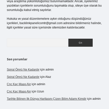
veya araştırma yükümlülüğümüz bulunmamaktadır. Ancak, üyelerimiz
yazdıkları içeriklerin sorumluluğunu taşımakta olup, siteye üye olarak bu
sorumluluğu kabul etmiş sayılırlar.
Hukuka ve yasal düzenlemelere aykırı olduğunu düşündüğünüz
içerikleri,
backlinkpanelicomtr@gmail.com
adresine bildirmeniz halinde,
ilgili içerikler yasal süre içerisinde sitemizden kaldırılacaktır.
Arama
Son yorumlar
Spiral Ömrü Ne Kadardır
için
admin
Spiral Ömrü Ne Kadardır
için
Alaz
Cnc Kaç Maaş Alır
için
admin
Cnc Kaç Maaş Alır
için
Uzun
Tarihte Bilinen Ilk Dünya Haritasını Çizen Bilim Adamı Kimdir
için
admin