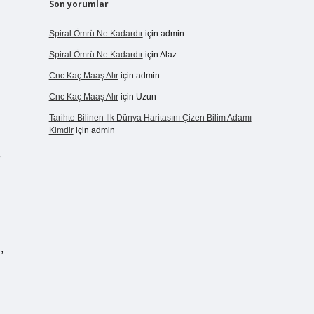
Son yorumlar
Spiral Ömrü Ne Kadardır
için
admin
Spiral Ömrü Ne Kadardır
için
Alaz
Cnc Kaç Maaş Alır
için
admin
Cnc Kaç Maaş Alır
için
Uzun
Tarihte Bilinen Ilk Dünya Haritasını Çizen Bilim Adamı
Kimdir
için
admin
e
,