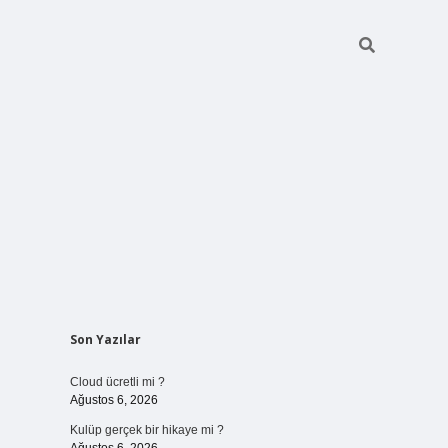
Sidebar
Son Yazılar
vdcasinogir
Cloud ücretli mi ?
Ağustos 6, 2026
Kulüp gerçek bir hikaye mi ?