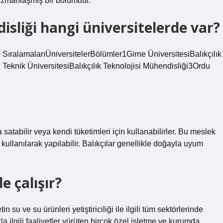
 uzmanlaşmış bir bölümdür.
disliği hangi üniversitelerde var?
ı SıralamalarıÜniversitelerBölümler1Girne ÜniversitesiBalıkçılık
z Teknik ÜniversitesiBalıkçılık Teknolojisi Mühendisliği3Ordu
a satabilir veya kendi tüketimleri için kullanabilirler. Bu meslek
llanılarak yapılabilir. Balıkçılar genellikle doğayla uyum
e çalışır?
 su ve su ürünleri yetiştiriciliği ile ilgili tüm sektörlerinde
lıkla ilgili faaliyetler yürüten birçok özel işletme ve kurumda