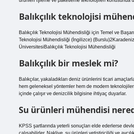
ürünleri işleme ve paketleme teknolojileri konusunda
Balıkçılık teknolojisi mühen
Balıkçılık Teknolojisi Mühendisliği için Temel ve Başar
Teknolojisi Mühendisliği (İngilizce) (Burslu)2Karadeni
ÜniversitesiBalıkçılık Teknolojisi Mühendisliği
Balıkçılık bir meslek mi?
Balıkçılar, yakaladıkları deniz ürünlerini ticari amaçlarl
hem geleneksel yöntemler hem de modern teknolojiler ku
içinde çalışır ve denizcilik bilgisine ihtiyaç duyarlar.
Su ürünleri mühendisi nered
KPSS şartlarında yeterli sonuçları elde ederlerse devletin
çalışabilirler. Nakliye, su ürünleri yetiştiriciliği ve avcı