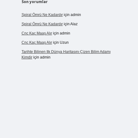
Son yorumlar
Spiral Ömrü Ne Kadardır
için
admin
Spiral Ömrü Ne Kadardır
için
Alaz
Cnc Kaç Maaş Alır
için
admin
Cnc Kaç Maaş Alır
için
Uzun
Tarihte Bilinen Ilk Dünya Haritasını Çizen Bilim Adamı
Kimdir
için
admin