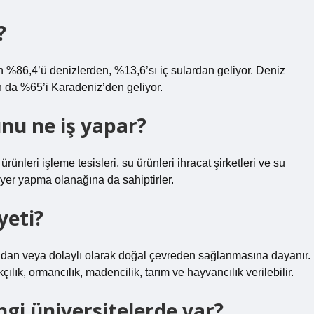
?
n %86,4’ü denizlerden, %13,6’sı iç sulardan geliyor. Deniz
n da %65’i Karadeniz’den geliyor.
nu ne iş yapar?
u ürünleri işleme tesisleri, su ürünleri ihracat şirketleri ve su
riyer yapma olanağına da sahiptirler.
yeti?
rudan veya dolaylı olarak doğal çevreden sağlanmasına dayanır.
ıkçılık, ormancılık, madencilik, tarım ve hayvancılık verilebilir.
ngi üniversitelerde var?