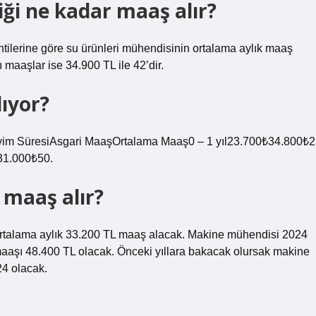
iği ne kadar maaş alır?
ntilerine göre su ürünleri mühendisinin ortalama aylık maaş
ı maaşlar ise 34.900 TL ile 42’dir.
ıyor?
im SüresiAsgari MaaşOrtalama Maaş0 – 1 yıl23.700₺34.800₺2
+31.000₺50.
 maaş alır?
e ortalama aylık 33.200 TL maaş alacak. Makine mühendisi 2024
maaşı 48.400 TL olacak. Önceki yıllara bakacak olursak makine
24 olacak.