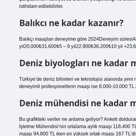
istihdam edilebilirler.
Balıkcı ne kadar kazanır?
Balıkçı maaşları deneyime göre 2024Deneyim süresiA
yıl20.000₺31.600₺5 – 9 yıl22.900₺36.200₺10 yıl +23.
Deniz biyologları ne kadar 
Türkiye’de deniz bilimleri ve teknolojisi alanında yen
deneyimli profesyonellerin maaşı ise 8.000-10.000 TL 
Deniz mühendisi ne kadar m
Bu grafikteki veriler ne anlama geliyor? Anketi doldura
İşletme Mühendisi’nin ortalama aylık maaşı 118.400 TL
maaşı 94.800 TL iken en yüksek ortak maaşı 167 TL’dir