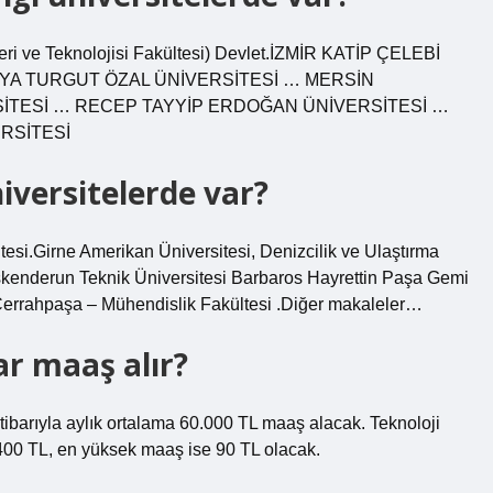
ve Teknolojisi Fakültesi) Devlet.İZMİR KATİP ÇELEBİ
ALATYA TURGUT ÖZAL ÜNİVERSİTESİ … MERSİN
SİTESİ … RECEP TAYYİP ERDOĞAN ÜNİVERSİTESİ …
RSİTESİ
iversitelerde var?
tesi.Girne Amerikan Üniversitesi, Denizcilik ve Ulaştırma
İskenderun Teknik Üniversitesi Barbaros Hayrettin Paşa Gemi
– Cerrahpaşa – Mühendislik Fakültesi .Diğer makaleler…
r maaş alır?
itibarıyla aylık ortalama 60.000 TL maaş alacak. Teknoloji
400 TL, en yüksek maaş ise 90 TL olacak.