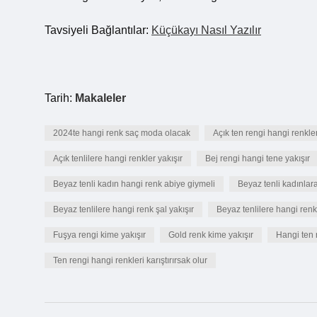
Tavsiyeli Bağlantılar:
Küçükayı Nasıl Yazılır
Tarih:
Makaleler
2024te hangi renk saç moda olacak
Açık ten rengi hangi renkler
Açık tenlilere hangi renkler yakışır
Bej rengi hangi tene yakışır
Beyaz tenli kadın hangi renk abiye giymeli
Beyaz tenli kadınlara
Beyaz tenlilere hangi renk şal yakışır
Beyaz tenlilere hangi renk
Fuşya rengi kime yakışır
Gold renk kime yakışır
Hangi ten 
Ten rengi hangi renkleri karıştırırsak olur