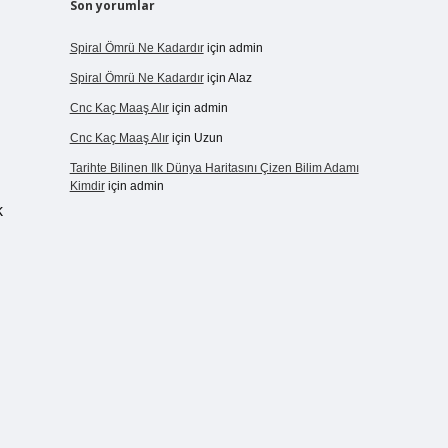
Son yorumlar
Spiral Ömrü Ne Kadardır
için
admin
Spiral Ömrü Ne Kadardır
için
Alaz
Cnc Kaç Maaş Alır
için
admin
Cnc Kaç Maaş Alır
için
Uzun
Tarihte Bilinen Ilk Dünya Haritasını Çizen Bilim Adamı
Kimdir
için
admin
k