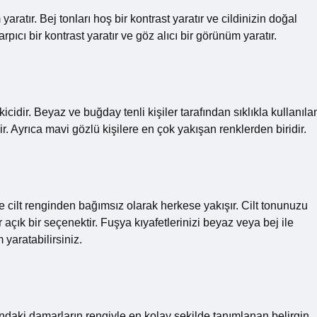
 yaratır. Bej tonları hoş bir kontrast yaratır ve cildinizin doğal
rpıcı bir kontrast yaratır ve göz alıcı bir görünüm yaratır.
çekicidir. Beyaz ve buğday tenli kişiler tarafından sıklıkla kullanıla
lir. Ayrıca mavi gözlü kişilere en çok yakışan renklerden biridir.
le cilt renginden bağımsız olarak herkese yakışır. Cilt tonunuzu
ık bir seçenektir. Fuşya kıyafetlerinizi beyaz veya bej ile
yaratabilirsiniz.
smındaki damarların rengiyle en kolay şekilde tanımlanan belirgin