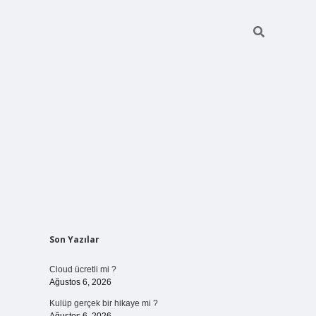
Sidebar
Son Yazılar
vdcasinogir
Cloud ücretli mi ?
Ağustos 6, 2026
Kulüp gerçek bir hikaye mi ?