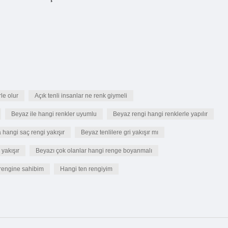
le olur
Açık tenli insanlar ne renk giymeli
Beyaz ile hangi renkler uyumlu
Beyaz rengi hangi renklerle yapılır
 hangi saç rengi yakışır
Beyaz tenlilere gri yakışır mı
 yakışır
Beyazı çok olanlar hangi renge boyanmalı
rengine sahibim
Hangi ten rengiyim