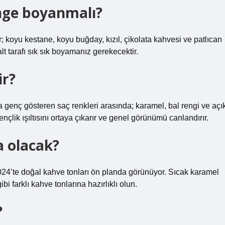
enge boyanmalı?
ar; koyu kestane, koyu buğday, kızıl, çikolata kahvesi ve patlıcan
alt tarafı sık sık boyamanız gerekecektir.
ir?
a genç gösteren saç renkleri arasında; karamel, bal rengi ve açı
çlik ışıltısını ortaya çıkarır ve genel görünümü canlandırır.
a olacak?
024’te doğal kahve tonları ön planda görünüyor. Sıcak karamel
bi farklı kahve tonlarına hazırlıklı olun.
?