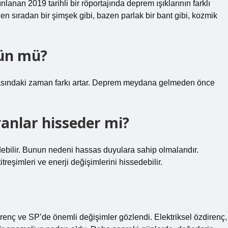
nan 2019 tarihli bir röportajında ​​deprem ışıklarının farklı
en sıradan bir şimşek gibi, bazen parlak bir bant gibi, kozmik
ün mü?
arasındaki zaman farkı artar. Deprem meydana gelmeden önce
nlar hisseder mi?
ebilir. Bunun nedeni hassas duyulara sahip olmalarıdır.
reşimleri ve enerji değişimlerini hissedebilir.
irenç ve SP’de önemli değişimler gözlendi. Elektriksel özdirenç,