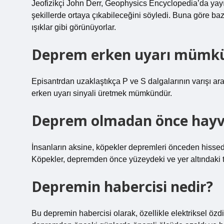
Jeofizikçi John Derr, Geophysics Encyclopedia’da yayınla
şekillerde ortaya çıkabileceğini söyledi. Buna göre baz
ışıklar gibi görünüyorlar.
Deprem erken uyarı mümk
Episantrdan uzaklaştıkça P ve S dalgalarının varışı 
erken uyarı sinyali üretmek mümkündür.
Deprem olmadan önce hayva
İnsanların aksine, köpekler depremleri önceden hissed
Köpekler, depremden önce yüzeydeki ve yer altındaki tit
Depremin habercisi nedir?
Bu depremin habercisi olarak, özellikle elektriksel özd