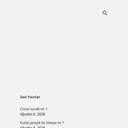
Sidebar
Son Yazılar
vdcasinog
Cloud ücretli mi ?
Ağustos 6, 2026
Kulüp gerçek bir hikaye mi ?