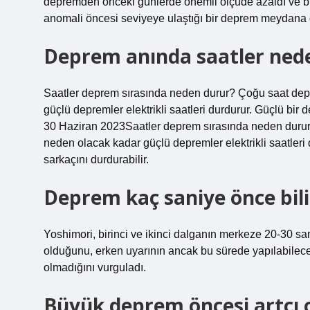
depremden önceki günlerde önemli ölçüde azaldı ve bi
anomali öncesi seviyeye ulaştığı bir deprem meydana 
Deprem anında saatler ned
Saatler deprem sırasında neden durur? Çoğu saat depr
güçlü depremler elektrikli saatleri durdurur. Güçlü bir
30 Haziran 2023Saatler deprem sırasında neden durur?
neden olacak kadar güçlü depremler elektrikli saatler
sarkaçını durdurabilir.
Deprem kaç saniye önce bili
Yoshimori, birinci ve ikinci dalganın merkeze 20-30 sani
olduğunu, erken uyarının ancak bu sürede yapılabilece
olmadığını vurguladı.
Büyük deprem öncesi artçı 