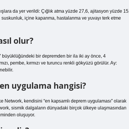
ara da yer verildi: Çığlık atma yüzde 27,6, ajitasyon yüzde 15
, suskunluk, içine kapanma, hastalanma ve yuvayı terk etme
ıl olur?
büyüklüğündeki bir depremden bir ila iki ay önce, 4
ızı, pembe, kırmızı ve turuncu renkli gökyüzü görülür. Ay:
ebilir.
en uygulama hangisi?
ake Network, kendisini “en kapsamlı deprem uygulaması” olarak
twork, sismik dalgaların dünyadaki birçok ülkeye ulaşmasından
teminden oluşuyor.