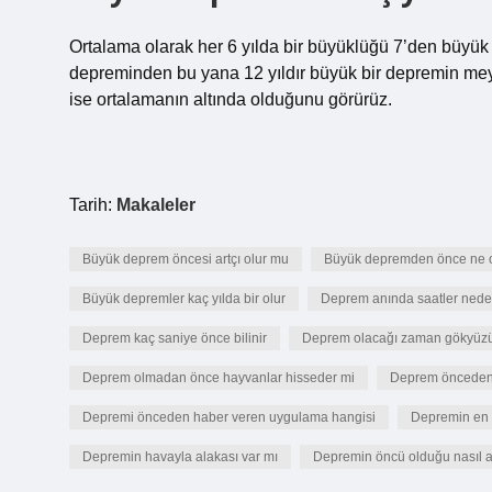
Ortalama olarak her 6 yılda bir büyüklüğü 7’den büyü
depreminden bu yana 12 yıldır büyük bir depremin mey
ise ortalamanın altında olduğunu görürüz.
Tarih:
Makaleler
Büyük deprem öncesi artçı olur mu
Büyük depremden önce ne o
Büyük depremler kaç yılda bir olur
Deprem anında saatler nede
Deprem kaç saniye önce bilinir
Deprem olacağı zaman gökyüzü 
Deprem olmadan önce hayvanlar hisseder mi
Deprem önceden 
Depremi önceden haber veren uygulama hangisi
Depremin en b
Depremin havayla alakası var mı
Depremin öncü olduğu nasıl an