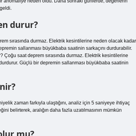
r anomaliye neden oldu. Daha sonraki günlerde, değerlerin
geldi.
en durur?
em sırasında durmaz. Elektrik kesintilerine neden olacak kadar
 depremin sallanması büyükbaba saatinin sarkaçını durdurabilir.
 Çoğu saat deprem sırasında durmaz. Elektrik kesintilerine
i durdurur. Güçlü bir depremin sallanması büyükbaba saatinin
nir?
yelik zaman farkıyla ulaştığını, analiz için 5 saniyeye ihtiyaç
ğini belirterek, aralığın daha fazla uzatılmasının mümkün
olur mu?