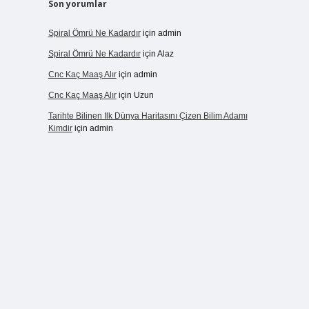
Son yorumlar
Spiral Ömrü Ne Kadardır
için
admin
Spiral Ömrü Ne Kadardır
için
Alaz
Cnc Kaç Maaş Alır
için
admin
Cnc Kaç Maaş Alır
için
Uzun
Tarihte Bilinen Ilk Dünya Haritasını Çizen Bilim Adamı
Kimdir
için
admin