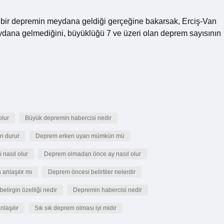
k bir depremin meydana geldiği gerçeğine bakarsak, Erciş-Van
dana gelmediğini, büyüklüğü 7 ve üzeri olan deprem sayısının
lur
Büyük depremin habercisi nedir
n durur
Deprem erken uyarı mümkün mü
nasıl olur
Deprem olmadan önce ay nasıl olur
anlaşılır mı
Deprem öncesi belirtiler nelerdir
elirgin özelliği nedir
Depremin habercisi nedir
laşılır
Sık sık deprem olması iyi midir