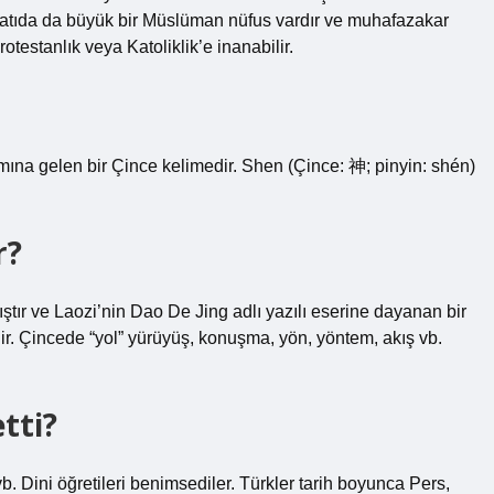
ybatıda da büyük bir Müslüman nüfus vardır ve muhafazakar
testanlık veya Katoliklik’e inanabilir.
amına gelen bir Çince kelimedir. Shen (Çince: 神; pinyin: shén)
r?
ştır ve Laozi’nin Dao De Jing adlı yazılı eserine dayanan bir
dir. Çincede “yol” yürüyüş, konuşma, yön, yöntem, akış vb.
tti?
 Dini öğretileri benimsediler. Türkler tarih boyunca Pers,