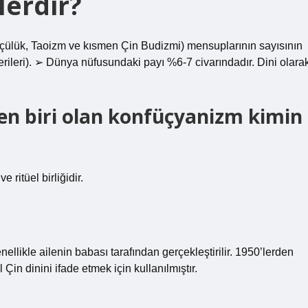
elerdir?
çülük, Taoizm ve kısmen Çin Budizmi) mensuplarının sayısının
verileri). ➢ Dünya nüfusundaki payı %6-7 civarındadır. Dini olara
inden biri olan konfüçyanizm kimin
ritüel birliğidir.
genellikle ailenin babası tarafından gerçekleştirilir. 1950’lerden
n dinini ifade etmek için kullanılmıştır.