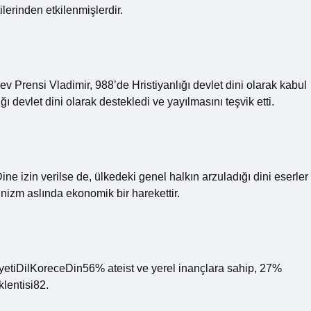
ilerinden etkilenmişlerdir.
ev Prensi Vladimir, 988’de Hristiyanlığı devlet dini olarak kabul
ı devlet dini olarak destekledi ve yayılmasını teşvik etti.
ne izin verilse de, ülkedeki genel halkın arzuladığı dini eserler
ünizm aslında ekonomik bir harekettir.
tiDilKoreceDin56% ateist ve yerel inançlara sahip, 27%
lentisi82.