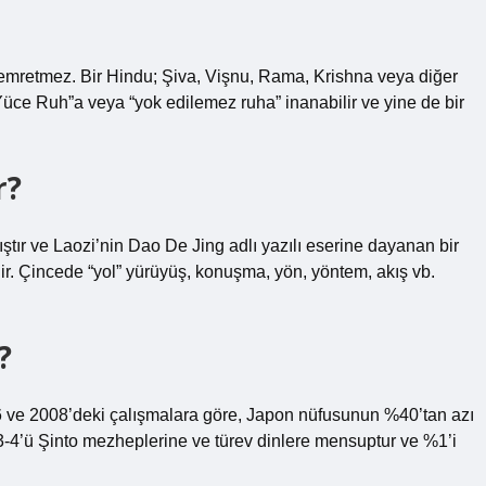
 emretmez. Bir Hindu; Şiva, Vişnu, Rama, Krishna veya diğer
 “Yüce Ruh”a veya “yok edilemez ruha” inanabilir ve yine de bir
r?
ştır ve Laozi’nin Dao De Jing adlı yazılı eserine dayanan bir
dir. Çincede “yol” yürüyüş, konuşma, yön, yöntem, akış vb.
?
6 ve 2008’deki çalışmalara göre, Japon nüfusunun %40’tan azı
3-4’ü Şinto mezheplerine ve türev dinlere mensuptur ve %1’i