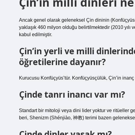
Çin’in milli dinleri n
Ancak genel olarak geleneksel Çin dininin (Konfüçyüs
yaklaşık 460 milyon olduğu belirtilmektedir (2010 yılı 
kabul edilmiştir.
Çin’in yerli ve milli dinler
öğretilerine dayanır?
Kurucusu Konfüçyüs’tür. Konfüçyüsçülük, Çin’in inanç ve 
Çinde tanrı inancı var mı?
Standart bir mitoloji veya dini lider yoktur ve ritüeller 
beri, Shenizm (Shénjiào, 神教) terimi bazen geleneksel Çi
Çinde dinler yasak mı?