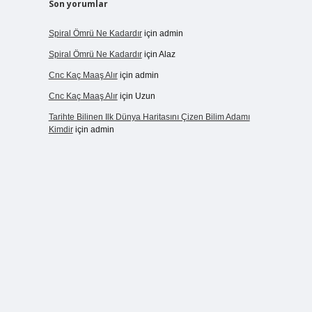
Son yorumlar
Spiral Ömrü Ne Kadardır
için
admin
Spiral Ömrü Ne Kadardır
için
Alaz
Cnc Kaç Maaş Alır
için
admin
Cnc Kaç Maaş Alır
için
Uzun
Tarihte Bilinen Ilk Dünya Haritasını Çizen Bilim Adamı
Kimdir
için
admin