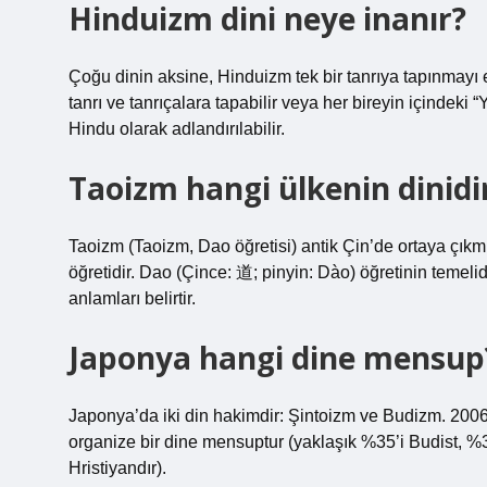
Hinduizm dini neye inanır?
Çoğu dinin aksine, Hinduizm tek bir tanrıya tapınmayı
tanrı ve tanrıçalara tapabilir veya her bireyin içindeki
Hindu olarak adlandırılabilir.
Taoizm hangi ülkenin dinidi
Taoizm (Taoizm, Dao öğretisi) antik Çin’de ortaya çıkmı
öğretidir. Dao (Çince: 道; pinyin: Dào) öğretinin temeli
anlamları belirtir.
Japonya hangi dine mensup
Japonya’da iki din hakimdir: Şintoizm ve Budizm. 200
organize bir dine mensuptur (yaklaşık %35’i Budist, %
Hristiyandır).