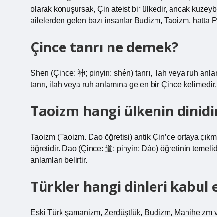
olarak konuşursak, Çin ateist bir ülkedir, ancak kuze
ailelerden gelen bazı insanlar Budizm, Taoizm, hatta Pro
Çince tanrı ne demek?
Shen (Çince: 神; pinyin: shén) tanrı, ilah veya ruh anl
tanrı, ilah veya ruh anlamına gelen bir Çince kelimedir.
Taoizm hangi ülkenin dinidi
Taoizm (Taoizm, Dao öğretisi) antik Çin’de ortaya çıkmı
öğretidir. Dao (Çince: 道; pinyin: Dào) öğretinin temeli
anlamları belirtir.
Türkler hangi dinleri kabul e
Eski Türk şamanizm, Zerdüştlük, Budizm, Maniheizm vb.