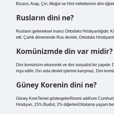
Bizans, Arap, Çin, Moğol ve Hint milletlerinin dini öğret
Rusların dini ne?
Rusların geleneksel inancı Ortodoks Hristiyanlığıdır. Ki
etti. Çarlık döneminde Rus devleti, Ortodoks Hristiyanlığ
Komünizmde din var midir?
Dini komünizm ekonomik ve dini sosyalist bir yapıdır. Di
inşa edilir. Din asla devlet işlerine karışmaz. Dini kom
Güney Korenin dini ne?
Güney KoreTemel göstergelerResmi adıKore Cumhuriye
Hristiyan, 15% Budist, 2% diğerleriOrtalama yaşam bek