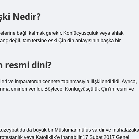
şki Nedir?
kelerine bağlı kalmak gerekir. Konfüçyusçuluk veya ahlak
anç değil, tam tersine eski Çin din anlayışının başka bir
 resmi dini?
eri ve imparatorun cennete tapınmasıyla ilişkilendirildi. Ayrıca,
nma emirleri verildi. Böylece, Konfüçyüsçülük Çin’in resmi ve
k kuzeybatıda da büyük bir Müslüman nüfus vardır ve muhafazaka
rotestanlık veya Katoliklik’e inanabilir.17 Şubat 2017 Genel