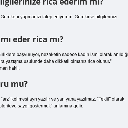
bilgilerinize rica ederim mi?
 Gerekeni yapmanızı talep ediyorum. Gerekirse bilgilerinizi
ı eder rica mı?
iklere başvuruyor, nezaketin sadece kadın ismi olarak anıldığ
nra yazışma usulünde daha dikkatli olmanız rica olunur.”
men haklı.
ğru mu?
“arz” kelimesi ayrı yazılır ve yan yana yazılmaz. “Teklif” olarak
 otoriteye saygı göstermek” anlamına gelir.