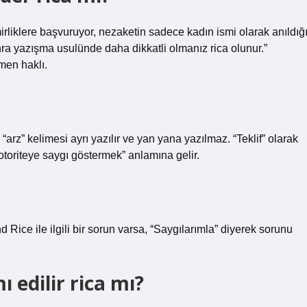
iklere başvuruyor, nezaketin sadece kadın ismi olarak anıldığ
nra yazışma usulünde daha dikkatli olmanız rica olunur.”
men haklı.
“arz” kelimesi ayrı yazılır ve yan yana yazılmaz. “Teklif” olarak
 otoriteye saygı göstermek” anlamına gelir.
Rice ile ilgili bir sorun varsa, “Saygılarımla” diyerek sorunu
ı edilir rica mı?