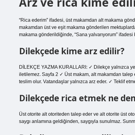
Arz ve rica kime edil
“Rica ederim” ifadesi, üst makamdan alt makama gönderi
makamdan üst ve eşit makama gönderilen mektuplarda 
makama gönderildiğinde, “Sana yalvarıyorum” ifadesi ku
Dilekçede kime arz edilir?
DİLEKÇE YAZMA KURALLARI: ✓ Dilekçe yalnızca yetkilile
iletilemez. Sayfa 2 ✓ Üst makam, alt makamdan talep e
teslim olur. Vatandaşlar yalnızca arz eder. ✓ Teklif et
Dilekçede rica etmek ne de
Üst otorite alt otoriteden talep eder ve alt otorite üs
saygı anlamına geldiğinden, saygıyla sunulmaz. Sunm