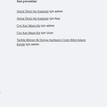
Son yorumlar
Spiral Ömrü Ne Kadardır
için
admin
Spiral Ömrü Ne Kadardır
için
Alaz
Cnc Kaç Maaş Alır
için
admin
Cnc Kaç Maaş Alır
için
Uzun
Tarihte Bilinen Ilk Dünya Haritasını Çizen Bilim Adamı
Kimdir
için
admin
r