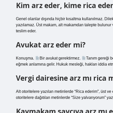
Kim arz eder, kime rica ede
Genel olanlar dışında hiçbir kısaltma kullanılmaz. Dilekç
yazılamaz. Üst makam, alt makamdan talepte bulunur 
teslim eder.
Avukat arz eder mi?
Konuşma.
Bir avukat gerektirmez.
Tanım gereği b
eğmek anlamına gelir. Hukuk mesleği, hakları iddia etme
Vergi dairesine arz mı rica 
Alt otoritelere yazılan metinlerde “Rica ederim”, üst ve 
otoritelere dağıtılan metinlerde “Size yalvarıyorum” ya
Kaymakam savcıya arz mı ed