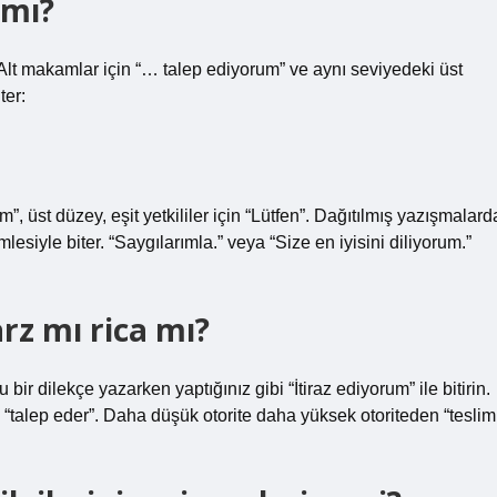
 mı?
: Alt makamlar için “… talep ediyorum” ve aynı seviyedeki üst
ter:
m”, üst düzey, eşit yetkililer için “Lütfen”. Dağıtılmış yazışmalard
mlesiyle biter. “Saygılarımla.” veya “Size en iyisini diliyorum.”
z mı rica mı?
r dilekçe yazarken yaptığınız gibi “İtiraz ediyorum” ile bitirin.
“talep eder”. Daha düşük otorite daha yüksek otoriteden “teslim