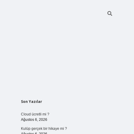
Sidebar
Son Yazılar
vdcasinogir
Cloud ücretli mi ?
Ağustos 6, 2026
Kulüp gerçek bir hikaye mi ?