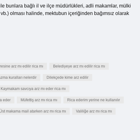
r ile bunlara bağlı il ve ilçe müdürlükleri, adli makamlar, mülki
eri vb.) olması halinde, mektubun içeriğinden bağımsız olarak
esine arz mı edilir rica mı
Belediyeye arz mı edilir rica mı
zma kuralları nelerdir
Dilekçede kime arz edilir
Kaymakam savcıya arz mı eder rica mı
ca eder
Müfettiş arz mı rica mı
Rica ederim yerine ne kullanılır
Üst makama mail atarken arz mı rica mı
Valiliğe arz mı rica mı