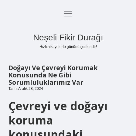
menüyü
Anasayfa
aç
Gizlilik Politikası
Neşeli Fikir Durağı
Yasal Uyarı
Hızlı hikayelerle gününü şenlendir!
Hakkımızda
Doğayı Ve Çevreyi Korumak
Konusunda Ne Gibi
Sorumluluklarımız Var
Tarih: Aralık 28, 2024
Çevreyi ve doğayı
koruma
konusundaki