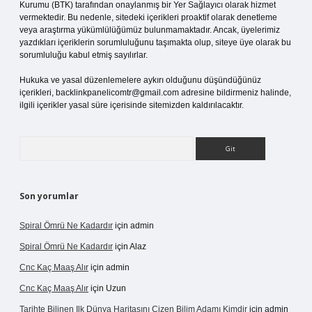
Kurumu (BTK) tarafından onaylanmış bir Yer Sağlayıcı olarak hizmet
vermektedir. Bu nedenle, sitedeki içerikleri proaktif olarak denetleme
veya araştırma yükümlülüğümüz bulunmamaktadır. Ancak, üyelerimiz
yazdıkları içeriklerin sorumluluğunu taşımakta olup, siteye üye olarak bu
sorumluluğu kabul etmiş sayılırlar.
Hukuka ve yasal düzenlemelere aykırı olduğunu düşündüğünüz
içerikleri,
backlinkpanelicomtr@gmail.com
adresine bildirmeniz halinde,
ilgili içerikler yasal süre içerisinde sitemizden kaldırılacaktır.
Arama
Son yorumlar
Spiral Ömrü Ne Kadardır
için
admin
Spiral Ömrü Ne Kadardır
için
Alaz
Cnc Kaç Maaş Alır
için
admin
Cnc Kaç Maaş Alır
için
Uzun
Tarihte Bilinen Ilk Dünya Haritasını Çizen Bilim Adamı Kimdir
için
admin