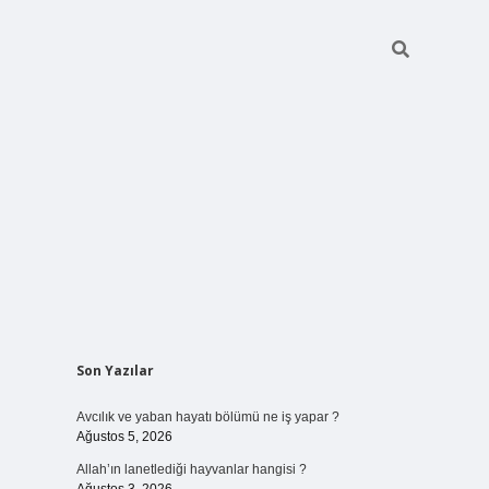
Sidebar
Son Yazılar
vdcasinogir.net
Avcılık ve yaban hayatı bölümü ne iş yapar ?
Ağustos 5, 2026
Allah’ın lanetlediği hayvanlar hangisi ?