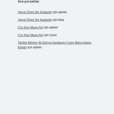
Son yorumlar
Spiral Ömrü Ne Kadardır
için
admin
Spiral Ömrü Ne Kadardır
için
Alaz
Cnc Kaç Maaş Alır
için
admin
Cnc Kaç Maaş Alır
için
Uzun
Tarihte Bilinen Ilk Dünya Haritasını Çizen Bilim Adamı
Kimdir
için
admin