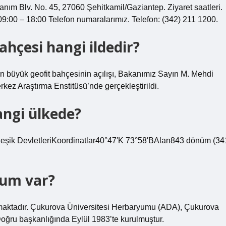
nım Blv. No. 45, 27060 Şehitkamil/Gaziantep. Ziyaret saatleri.
9:00 – 18:00 Telefon numaralarımız. Telefon: (342) 211 1200.
hçesi hangi ildedir?
 en büyük geofit bahçesinin açılışı, Bakanımız Sayın M. Mehdi
kez Araştırma Enstitüsü’nde gerçekleştirildi.
ngi ülkede?
eşik DevletleriKoordinatlar40°47′K 73°58′BAlan843 dönüm (34
yum var?
maktadır. Çukurova Üniversitesi Herbaryumu (ADA), Çukurova
Doğru başkanlığında Eylül 1983’te kurulmuştur.