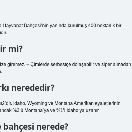
sa Hayvanat Bahçesi’nin yanında kurulmuş 400 hektarlık bir
dır.
ir mi?
ize giremez. – Çimlerde serbestçe dolaşabilir ve siper almadan
.
kı nerededir?
km2’dir. Idaho, Wyoming ve Montana Amerikan eyaletlerinin
 ancak %3’ü Montana’ya ve %1’i Idaho’ya uzanır.
 bahçesi nerede?