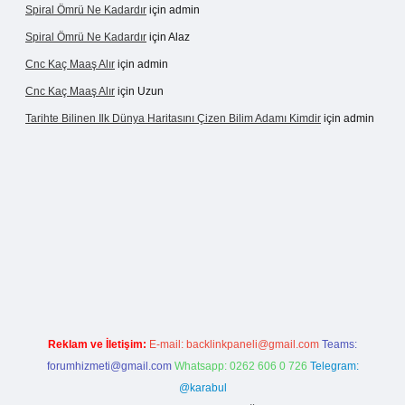
Spiral Ömrü Ne Kadardır
için
admin
Spiral Ömrü Ne Kadardır
için
Alaz
Cnc Kaç Maaş Alır
için
admin
Cnc Kaç Maaş Alır
için
Uzun
Tarihte Bilinen Ilk Dünya Haritasını Çizen Bilim Adamı Kimdir
için
admin
nogir.net
Reklam ve İletişim:
E-mail:
backlinkpaneli@gmail.com
Teams:
forumhizmeti@gmail.com
Whatsapp: 0262 606 0 726
Telegram:
@karabul