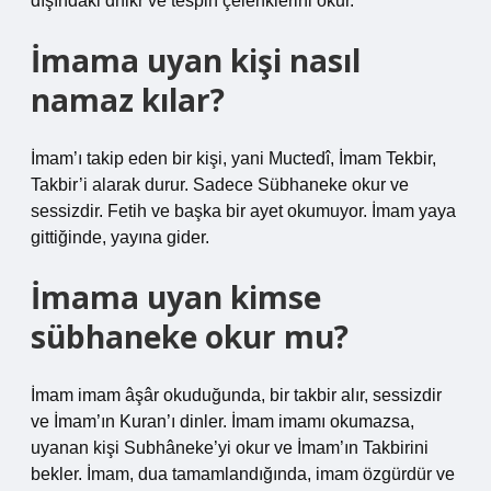
dışındaki dhikr ve tespih çelenklerini okur.
İmama uyan kişi nasıl
namaz kılar?
İmam’ı takip eden bir kişi, yani Muctedî, İmam Tekbir,
Takbir’i alarak durur. Sadece Sübhaneke okur ve
sessizdir. Fetih ve başka bir ayet okumuyor. İmam yaya
gittiğinde, yayına gider.
İmama uyan kimse
sübhaneke okur mu?
İmam imam âşâr okuduğunda, bir takbir alır, sessizdir
ve İmam’ın Kuran’ı dinler. İmam imamı okumazsa,
uyanan kişi Subhâneke’yi okur ve İmam’ın Takbirini
bekler. İmam, dua tamamlandığında, imam özgürdür ve