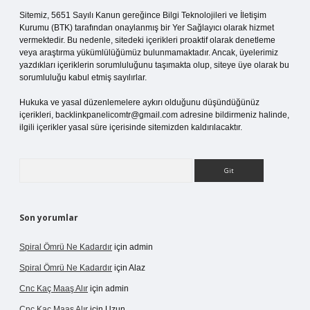
Sitemiz, 5651 Sayılı Kanun gereğince Bilgi Teknolojileri ve İletişim
Kurumu (BTK) tarafından onaylanmış bir Yer Sağlayıcı olarak hizmet
vermektedir. Bu nedenle, sitedeki içerikleri proaktif olarak denetleme
veya araştırma yükümlülüğümüz bulunmamaktadır. Ancak, üyelerimiz
yazdıkları içeriklerin sorumluluğunu taşımakta olup, siteye üye olarak bu
sorumluluğu kabul etmiş sayılırlar.
Hukuka ve yasal düzenlemelere aykırı olduğunu düşündüğünüz
içerikleri,
backlinkpanelicomtr@gmail.com
adresine bildirmeniz halinde,
ilgili içerikler yasal süre içerisinde sitemizden kaldırılacaktır.
Arama
Son yorumlar
Spiral Ömrü Ne Kadardır
için
admin
Spiral Ömrü Ne Kadardır
için
Alaz
Cnc Kaç Maaş Alır
için
admin
Cnc Kaç Maaş Alır
için
Uzun