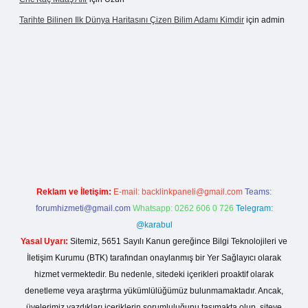
Tarihte Bilinen Ilk Dünya Haritasını Çizen Bilim Adamı Kimdir
için
admin
asinogir.net
Reklam ve İletişim:
E-mail:
backlinkpaneli@gmail.com
Teams:
forumhizmeti@gmail.com
Whatsapp: 0262 606 0 726
Telegram:
@karabul
Yasal Uyarı:
Sitemiz, 5651 Sayılı Kanun gereğince Bilgi Teknolojileri ve
İletişim Kurumu (BTK) tarafından onaylanmış bir Yer Sağlayıcı olarak
hizmet vermektedir. Bu nedenle, sitedeki içerikleri proaktif olarak
denetleme veya araştırma yükümlülüğümüz bulunmamaktadır. Ancak,
üyelerimiz yazdıkları içeriklerin sorumluluğunu taşımakta olup, siteye