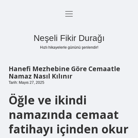
menüyü
Anasayfa
aç
Gizlilik Politikası
Neşeli Fikir Durağı
Yasal Uyarı
Hızlı hikayelerle gününü şenlendir!
Hakkımızda
Hanefi Mezhebine Göre Cemaatle
Namaz Nasıl Kılınır
Tarih: Mayıs 27, 2025
Öğle ve ikindi
namazında cemaat
fatihayı içinden okur