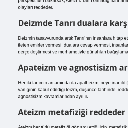
perspektiften bakarsak; Ateizm: Tanrı olmadığına inanm
olayları reddeder.
Deizmde Tanrı dualara karşı
Deizmin tasavvurunda artık Tanrı’nın insanlara hitap 
ileten emirler vermesi, dualara cevap vermesi, insanlar
gerçekleştirmesi ve merhametiyle günahları bağışlama
Apateizm ve agnostisizm ar
Her iki tanımın anlamında da apatheizm, neye inanıldığıy
varlığının kabul edildiği teizm, düşünce tarihinde, red
agnostisizm kavramlarından ayrılır.
Ateizm metafiziği reddeder
Ateizm her türlü metafiziği göz ardı ettiği için, metafiz