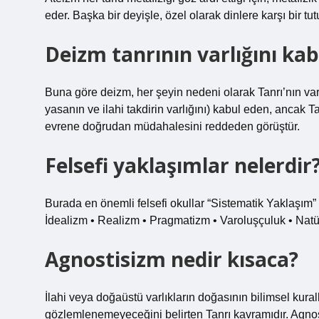
eder. Başka bir deyişle, özel olarak dinlere karşı bir tu
Deizm tanrının varlığını kab
Buna göre deizm, her şeyin nedeni olarak Tanrı’nın v
yasanın ve ilahi takdirin varlığını) kabul eden, ancak Ta
evrene doğrudan müdahalesini reddeden görüştür.
Felsefi yaklaşımlar nelerdir
Burada en önemli felsefi okullar “Sistematik Yaklaşım” k
İdealizm • Realizm • Pragmatizm • Varoluşçuluk • Natür
Agnostisizm nedir kısaca?
İlahi veya doğaüstü varlıkların doğasının bilimsel kura
gözlemlenemeyeceğini belirten Tanrı kavramıdır. Agnos