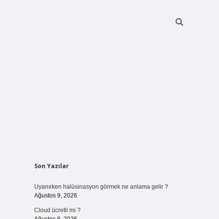
Sidebar
Son Yazılar
vdcasinogir
Uyanırken halüsinasyon görmek ne anlama gelir ?
Ağustos 9, 2026
Cloud ücretli mi ?