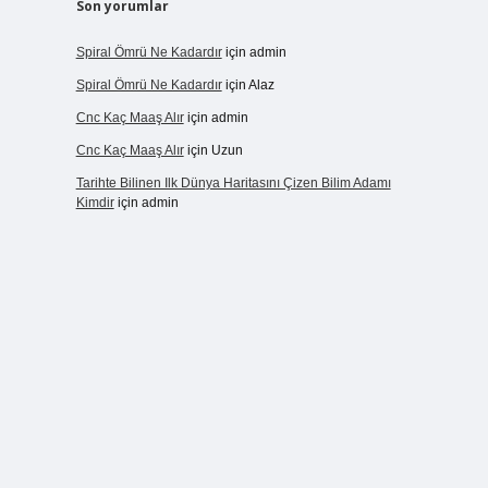
Son yorumlar
Spiral Ömrü Ne Kadardır
için
admin
Spiral Ömrü Ne Kadardır
için
Alaz
Cnc Kaç Maaş Alır
için
admin
Cnc Kaç Maaş Alır
için
Uzun
Tarihte Bilinen Ilk Dünya Haritasını Çizen Bilim Adamı
Kimdir
için
admin