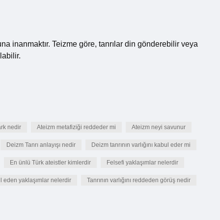
una inanmaktır. Teizme göre, tanrılar din gönderebilir veya
abilir.
rk nedir
Ateizm metafiziği reddeder mi
Ateizm neyi savunur
Deizm Tanrı anlayışı nedir
Deizm tanrının varlığını kabul eder mi
En ünlü Türk ateistler kimlerdir
Felsefi yaklaşımlar nelerdir
ul eden yaklaşımlar nelerdir
Tanrının varlığını reddeden görüş nedir