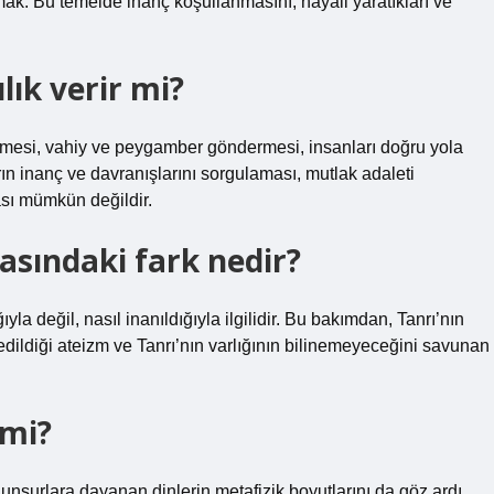
ak. Bu temelde inanç koşullanmasını, hayali yaratıkları ve
lık verir mi?
etmesi, vahiy ve peygamber göndermesi, insanları doğru yola
ın inanç ve davranışlarını sorgulaması, mutlak adaleti
sı mümkün değildir.
asındaki fark nedir?
la değil, nasıl inanıldığıyla ilgilidir. Bu bakımdan, Tanrı’nın
dedildiği ateizm ve Tanrı’nın varlığının bilinemeyeceğini savunan
 mi?
ik unsurlara dayanan dinlerin metafizik boyutlarını da göz ardı