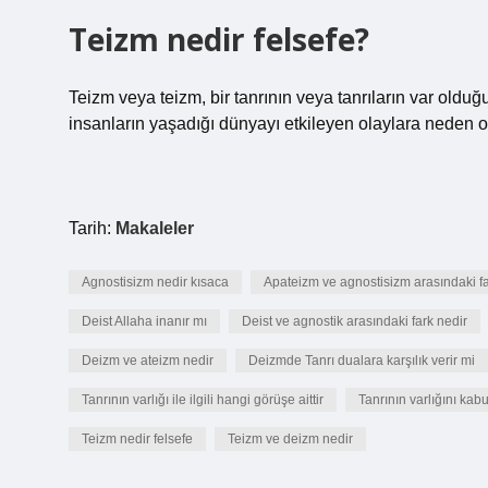
Teizm nedir felsefe?
Teizm veya teizm, bir tanrının veya tanrıların var olduğ
insanların yaşadığı dünyayı etkileyen olaylara neden ol
Tarih:
Makaleler
Agnostisizm nedir kısaca
Apateizm ve agnostisizm arasındaki fa
Deist Allaha inanır mı
Deist ve agnostik arasındaki fark nedir
Deizm ve ateizm nedir
Deizmde Tanrı dualara karşılık verir mi
Tanrının varlığı ile ilgili hangi görüşe aittir
Tanrının varlığını kab
Teizm nedir felsefe
Teizm ve deizm nedir