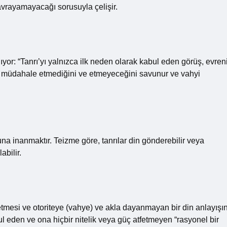
 kavrayamayacağı sorusuyla çelişir.
or: “Tanrı’yı ​​yalnızca ilk neden olarak kabul eden görüş, evren
rene müdahale etmediğini ve etmeyeceğini savunur ve vahyi
una inanmaktır. Teizme göre, tanrılar din gönderebilir veya
abilir.
tmesi ve otoriteye (vahye) ve akla dayanmayan bir din anlayışın
ul eden ve ona hiçbir nitelik veya güç atfetmeyen “rasyonel bir