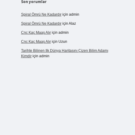
Son yorumlar
Spiral Ömrü Ne Kadardır
için
admin
Spiral Ömrü Ne Kadardır
için
Alaz
Cnc Kaç Maaş Alır
için
admin
Cnc Kaç Maaş Alır
için
Uzun
Tarihte Bilinen Ilk Dünya Haritasını Çizen Bilim Adamı
Kimdir
için
admin