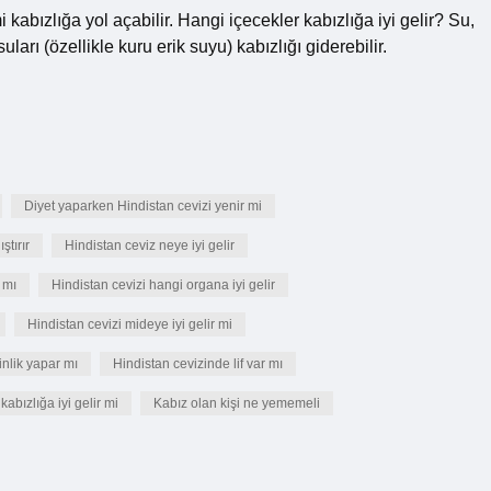
i kabızlığa yol açabilir. Hangi içecekler kabızlığa iyi gelir? Su,
uları (özellikle kuru erik suyu) kabızlığı giderebilir.
Diyet yaparken Hindistan cevizi yenir mi
ştırır
Hindistan ceviz neye iyi gelir
 mı
Hindistan cevizi hangi organa iyi gelir
Hindistan cevizi mideye iyi gelir mi
inlik yapar mı
Hindistan cevizinde lif var mı
kabızlığa iyi gelir mi
Kabız olan kişi ne yememeli