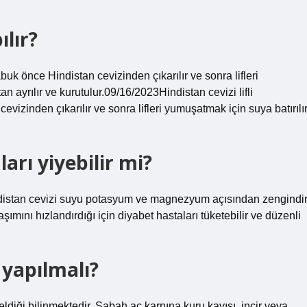
ılır?
buk önce Hindistan cevizinden çıkarılır ve sonra lifleri
n ayrılır ve kurutulur.09/16/2023Hindistan cevizi lifli
izinden çıkarılır ve sonra lifleri yumuşatmak için suya batırılır
arı yiyebilir mi?
ndistan cevizi suyu potasyum ve magnezyum açısından zengindir
şımını hızlandırdığı için diyabet hastaları tüketebilir ve düzenli
 yapılmalı?
eldiği bilinmektedir. Sabah aç karnına kuru kayısı, incir veya