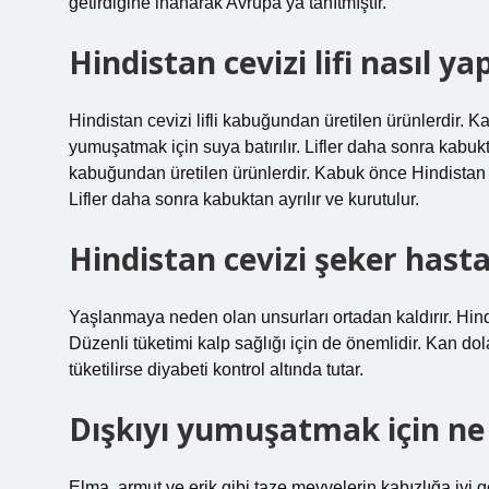
getirdiğine inanarak Avrupa’ya tanıtmıştır.
Hindistan cevizi lifi nasıl yap
Hindistan cevizi lifli kabuğundan üretilen ürünlerdir. Ka
yumuşatmak için suya batırılır. Lifler daha sonra kabukta
kabuğundan üretilen ürünlerdir. Kabuk önce Hindistan cev
Lifler daha sonra kabuktan ayrılır ve kurutulur.
Hindistan cevizi şeker hastal
Yaşlanmaya neden olan unsurları ortadan kaldırır. Hi
Düzenli tüketimi kalp sağlığı için de önemlidir. Kan dola
tüketilirse diyabeti kontrol altında tutar.
Dışkıyı yumuşatmak için ne
Elma, armut ve erik gibi taze meyvelerin kabızlığa iyi g