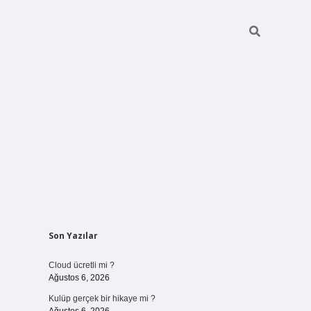
Sidebar
Son Yazılar
vdcasinogir
Cloud ücretli mi ?
Ağustos 6, 2026
Kulüp gerçek bir hikaye mi ?