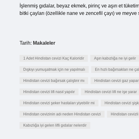
İşlenmiş gıdalar, beyaz ekmek, pirinç ve aşırı et tüketim
bitki çayları (özellikle nane ve zencefil çayı) ve meyve s
Tarih:
Makaleler
1 Adet Hindistan cevizi Kaç Kaloridir
Aşırı kabızlığa ne iyi gelir
Dışkıyı yumuşatmak için ne yapılmalı
En hızlı bağırsakları ne çalı
Hindistan cevizi bağırsak çalıştırır mı
Hindistan cevizi gaz yapar
Hindistan cevizi lifi nasıl yapılır
Hindistan cevizi lifi ne işe yarar
Hindistan cevizi şeker hastaları yiyebilir mi
Hindistan cevizi şişk
Hindistan cevizinin adı neden Hindistan cevizi
Hindistan cevizli 
Kabızlığa iyi gelen lifli gıdalar nelerdir