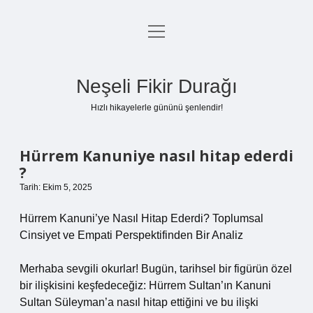
menüyü
Anasayfa
aç
Gizlilik Politikası
Neşeli Fikir Durağı
Yasal Uyarı
Hızlı hikayelerle gününü şenlendir!
Hakkımızda
Hürrem Kanuniye nasıl hitap ederdi
?
Tarih: Ekim 5, 2025
Hürrem Kanuni’ye Nasıl Hitap Ederdi? Toplumsal
Cinsiyet ve Empati Perspektifinden Bir Analiz
Merhaba sevgili okurlar! Bugün, tarihsel bir figürün özel
bir ilişkisini keşfedeceğiz: Hürrem Sultan’ın Kanuni
Sultan Süleyman’a nasıl hitap ettiğini ve bu ilişki