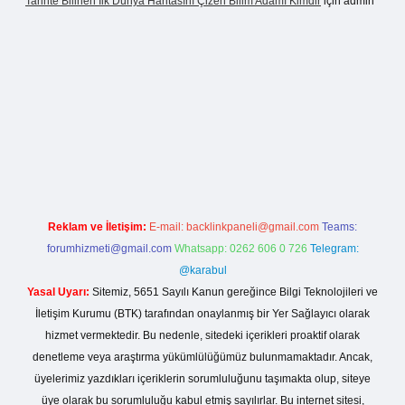
Tarihte Bilinen Ilk Dünya Haritasını Çizen Bilim Adamı Kimdir
için
admin
casinogir.net
Reklam ve İletişim:
E-mail:
backlinkpaneli@gmail.com
Teams:
forumhizmeti@gmail.com
Whatsapp: 0262 606 0 726
Telegram:
@karabul
Yasal Uyarı:
Sitemiz, 5651 Sayılı Kanun gereğince Bilgi Teknolojileri ve
İletişim Kurumu (BTK) tarafından onaylanmış bir Yer Sağlayıcı olarak
hizmet vermektedir. Bu nedenle, sitedeki içerikleri proaktif olarak
denetleme veya araştırma yükümlülüğümüz bulunmamaktadır. Ancak,
üyelerimiz yazdıkları içeriklerin sorumluluğunu taşımakta olup, siteye
üye olarak bu sorumluluğu kabul etmiş sayılırlar. Bu internet sitesi,