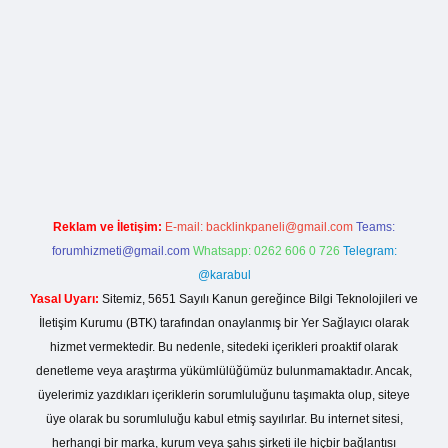
sinogir.net
Reklam ve İletişim:
E-mail:
backlinkpaneli@gmail.com
Teams:
forumhizmeti@gmail.com
Whatsapp: 0262 606 0 726
Telegram:
@karabul
Yasal Uyarı:
Sitemiz, 5651 Sayılı Kanun gereğince Bilgi Teknolojileri ve
İletişim Kurumu (BTK) tarafından onaylanmış bir Yer Sağlayıcı olarak
hizmet vermektedir. Bu nedenle, sitedeki içerikleri proaktif olarak
denetleme veya araştırma yükümlülüğümüz bulunmamaktadır. Ancak,
üyelerimiz yazdıkları içeriklerin sorumluluğunu taşımakta olup, siteye
üye olarak bu sorumluluğu kabul etmiş sayılırlar. Bu internet sitesi,
herhangi bir marka, kurum veya şahıs şirketi ile hiçbir bağlantısı