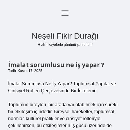
menüyü
Anasayfa
aç
Gizlilik Politikası
Neşeli Fikir Durağı
Yasal Uyarı
Hızlı hikayelerle gününü şenlendir!
Hakkımızda
İmalat sorumlusu ne iş yapar ?
Tarih: Kasım 17, 2025
İmalat Sorumlusu Ne İş Yapar? Toplumsal Yapılar ve
Cinsiyet Rolleri Çerçevesinde Bir İnceleme
Toplumun bireyleri, bir arada var olabilmek için sürekli
bir etkileşim içindedir. Bireysel hareketler, toplumsal
normlar, kültürel pratikler ve cinsiyet rolleriyle
şekillenirken, bu etkileşimlerin iş gücü üzerinde de