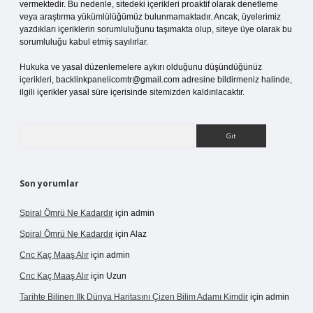
vermektedir. Bu nedenle, sitedeki içerikleri proaktif olarak denetleme
veya araştırma yükümlülüğümüz bulunmamaktadır. Ancak, üyelerimiz
yazdıkları içeriklerin sorumluluğunu taşımakta olup, siteye üye olarak bu
sorumluluğu kabul etmiş sayılırlar.
Hukuka ve yasal düzenlemelere aykırı olduğunu düşündüğünüz
içerikleri,
backlinkpanelicomtr@gmail.com
adresine bildirmeniz halinde,
ilgili içerikler yasal süre içerisinde sitemizden kaldırılacaktır.
Arama
Son yorumlar
Spiral Ömrü Ne Kadardır
için
admin
Spiral Ömrü Ne Kadardır
için
Alaz
Cnc Kaç Maaş Alır
için
admin
Cnc Kaç Maaş Alır
için
Uzun
Tarihte Bilinen Ilk Dünya Haritasını Çizen Bilim Adamı Kimdir
için
admin