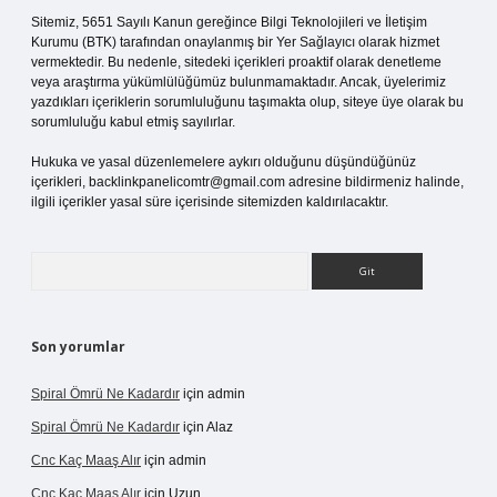
Sitemiz, 5651 Sayılı Kanun gereğince Bilgi Teknolojileri ve İletişim
Kurumu (BTK) tarafından onaylanmış bir Yer Sağlayıcı olarak hizmet
vermektedir. Bu nedenle, sitedeki içerikleri proaktif olarak denetleme
veya araştırma yükümlülüğümüz bulunmamaktadır. Ancak, üyelerimiz
yazdıkları içeriklerin sorumluluğunu taşımakta olup, siteye üye olarak bu
sorumluluğu kabul etmiş sayılırlar.
Hukuka ve yasal düzenlemelere aykırı olduğunu düşündüğünüz
içerikleri,
backlinkpanelicomtr@gmail.com
adresine bildirmeniz halinde,
ilgili içerikler yasal süre içerisinde sitemizden kaldırılacaktır.
Arama
Son yorumlar
Spiral Ömrü Ne Kadardır
için
admin
Spiral Ömrü Ne Kadardır
için
Alaz
Cnc Kaç Maaş Alır
için
admin
Cnc Kaç Maaş Alır
için
Uzun