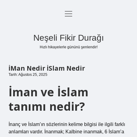
menüyü
Anasayfa
aç
Gizlilik Politikası
Neşeli Fikir Durağı
Yasal Uyarı
Hızlı hikayelerle gününü şenlendir!
Hakkımızda
İMan Nedir İSlam Nedir
Tarih: Ağustos 25, 2025
İman ve İslam
tanımı nedir?
İnanç ve İslam’ın sözlerinin kelime bilgisi ile ilgili farklı
anlamları vardır. İnanmak; Kalbine inanmak, 6 İslam’a