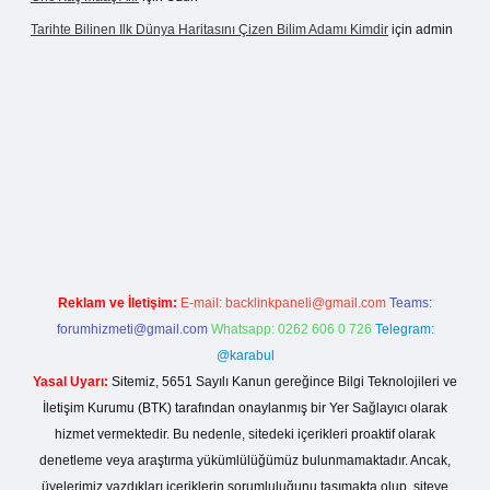
Tarihte Bilinen Ilk Dünya Haritasını Çizen Bilim Adamı Kimdir
için
admin
asinogir.net
Reklam ve İletişim:
E-mail:
backlinkpaneli@gmail.com
Teams:
forumhizmeti@gmail.com
Whatsapp: 0262 606 0 726
Telegram:
@karabul
Yasal Uyarı:
Sitemiz, 5651 Sayılı Kanun gereğince Bilgi Teknolojileri ve
İletişim Kurumu (BTK) tarafından onaylanmış bir Yer Sağlayıcı olarak
hizmet vermektedir. Bu nedenle, sitedeki içerikleri proaktif olarak
denetleme veya araştırma yükümlülüğümüz bulunmamaktadır. Ancak,
üyelerimiz yazdıkları içeriklerin sorumluluğunu taşımakta olup, siteye