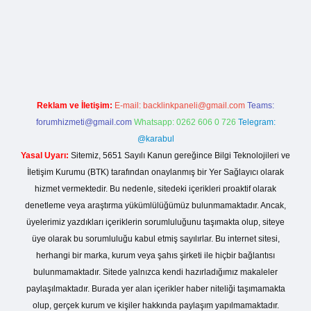
casinogir.net
Reklam ve İletişim:
E-mail:
backlinkpaneli@gmail.com
Teams:
forumhizmeti@gmail.com
Whatsapp: 0262 606 0 726
Telegram:
@karabul
Yasal Uyarı:
Sitemiz, 5651 Sayılı Kanun gereğince Bilgi Teknolojileri ve
İletişim Kurumu (BTK) tarafından onaylanmış bir Yer Sağlayıcı olarak
hizmet vermektedir. Bu nedenle, sitedeki içerikleri proaktif olarak
denetleme veya araştırma yükümlülüğümüz bulunmamaktadır. Ancak,
üyelerimiz yazdıkları içeriklerin sorumluluğunu taşımakta olup, siteye
üye olarak bu sorumluluğu kabul etmiş sayılırlar. Bu internet sitesi,
herhangi bir marka, kurum veya şahıs şirketi ile hiçbir bağlantısı
bulunmamaktadır. Sitede yalnızca kendi hazırladığımız makaleler
paylaşılmaktadır. Burada yer alan içerikler haber niteliği taşımamakta
olup, gerçek kurum ve kişiler hakkında paylaşım yapılmamaktadır.