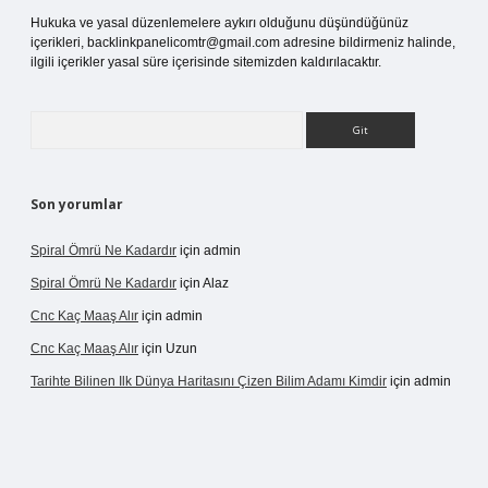
Hukuka ve yasal düzenlemelere aykırı olduğunu düşündüğünüz
içerikleri,
backlinkpanelicomtr@gmail.com
adresine bildirmeniz halinde,
ilgili içerikler yasal süre içerisinde sitemizden kaldırılacaktır.
Arama
Son yorumlar
Spiral Ömrü Ne Kadardır
için
admin
Spiral Ömrü Ne Kadardır
için
Alaz
Cnc Kaç Maaş Alır
için
admin
Cnc Kaç Maaş Alır
için
Uzun
Tarihte Bilinen Ilk Dünya Haritasını Çizen Bilim Adamı Kimdir
için
admin