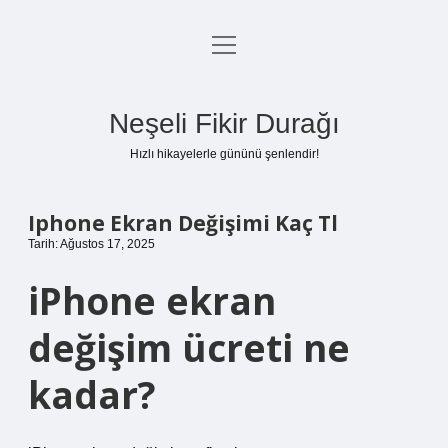
menüyü
Anasayfa
aç
Gizlilik Politikası
Neşeli Fikir Durağı
Yasal Uyarı
Hızlı hikayelerle gününü şenlendir!
Hakkımızda
Iphone Ekran Değişimi Kaç Tl
Tarih: Ağustos 17, 2025
iPhone ekran
değişim ücreti ne
kadar?