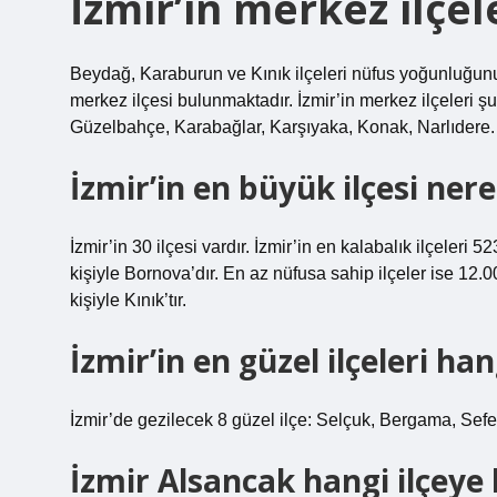
İzmir’in merkez ilçel
Beydağ, Karaburun ve Kınık ilçeleri nüfus yoğunluğunun
merkez ilçesi bulunmaktadır. İzmir’in merkez ilçeleri ş
Güzelbahçe, Karabağlar, Karşıyaka, Konak, Narlıdere.
İzmir’in en büyük ilçesi nere
İzmir’in 30 ilçesi vardır. İzmir’in en kalabalık ilçeler
kişiyle Bornova’dır. En az nüfusa sahip ilçeler ise 12
kişiyle Kınık’tır.
İzmir’in en güzel ilçeleri han
İzmir’de gezilecek 8 güzel ilçe: Selçuk, Bergama, Sef
İzmir Alsancak hangi ilçeye 