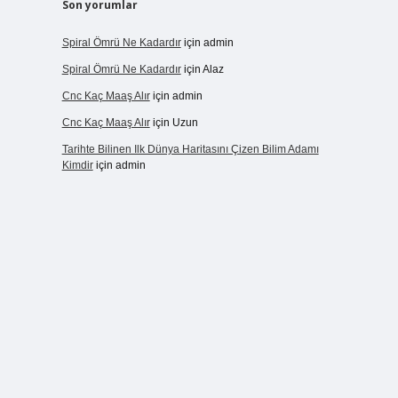
Son yorumlar
Spiral Ömrü Ne Kadardır
için
admin
Spiral Ömrü Ne Kadardır
için
Alaz
Cnc Kaç Maaş Alır
için
admin
Cnc Kaç Maaş Alır
için
Uzun
Tarihte Bilinen Ilk Dünya Haritasını Çizen Bilim Adamı
Kimdir
için
admin