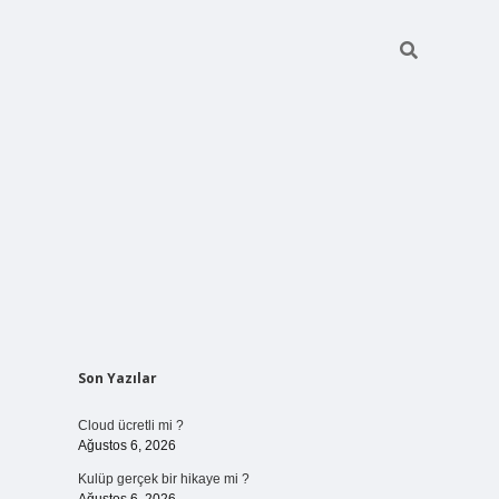
Sidebar
Son Yazılar
vdcasinogir
Cloud ücretli mi ?
Ağustos 6, 2026
Kulüp gerçek bir hikaye mi ?