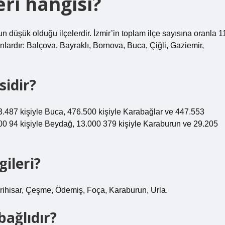
eri hangisi?
 düşük olduğu ilçelerdir. İzmir’in toplam ilçe sayısına oranla 1
unlardır: Balçova, Bayraklı, Bornova, Buca, Çiğli, Gaziemir,
sidir?
i 523.487 kişiyle Buca, 476.500 kişiyle Karabağlar ve 447.553
.000 94 kişiyle Beydağ, 13.000 379 kişiyle Karaburun ve 29.205
gileri?
erihisar, Çeşme, Ödemiş, Foça, Karaburun, Urla.
bağlıdır?