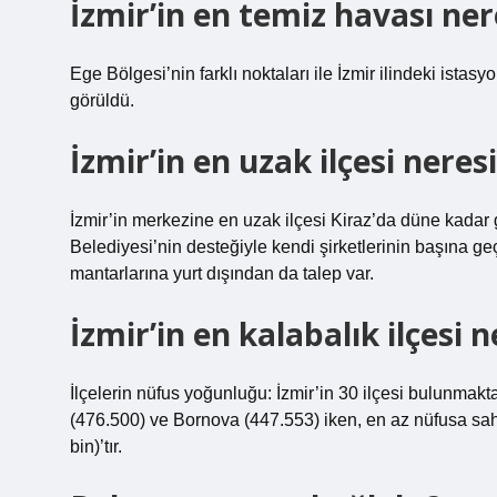
İzmir’in en temiz havası ne
Ege Bölgesi’nin farklı noktaları ile İzmir ilindeki ista
görüldü.
İzmir’in en uzak ilçesi neres
İzmir’in merkezine en uzak ilçesi Kiraz’da düne kadar g
Belediyesi’nin desteğiyle kendi şirketlerinin başına ge
mantarlarına yurt dışından da talep var.
İzmir’in en kalabalık ilçesi n
İlçelerin nüfus yoğunluğu: İzmir’in 30 ilçesi bulunmakt
(476.500) ve Bornova (447.553) iken, en az nüfusa sah
bin)’tır.