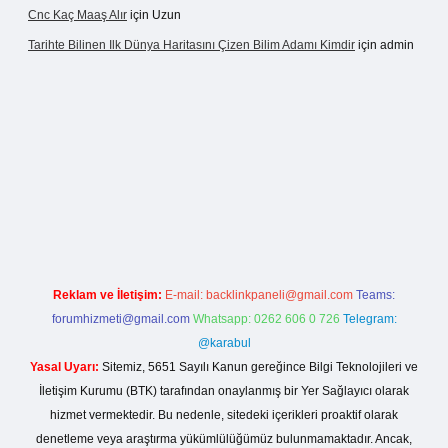
Cnc Kaç Maaş Alır
için
Uzun
Tarihte Bilinen Ilk Dünya Haritasını Çizen Bilim Adamı Kimdir
için
admin
asinogir.net
Reklam ve İletişim:
E-mail:
backlinkpaneli@gmail.com
Teams:
forumhizmeti@gmail.com
Whatsapp: 0262 606 0 726
Telegram:
@karabul
Yasal Uyarı:
Sitemiz, 5651 Sayılı Kanun gereğince Bilgi Teknolojileri ve
İletişim Kurumu (BTK) tarafından onaylanmış bir Yer Sağlayıcı olarak
hizmet vermektedir. Bu nedenle, sitedeki içerikleri proaktif olarak
denetleme veya araştırma yükümlülüğümüz bulunmamaktadır. Ancak,