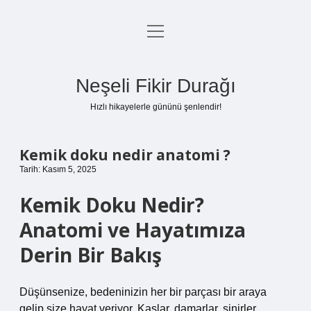
menüyü
Anasayfa
aç
Gizlilik Politikası
Neşeli Fikir Durağı
Yasal Uyarı
Hızlı hikayelerle gününü şenlendir!
Hakkımızda
Kemik doku nedir anatomi ?
Tarih: Kasım 5, 2025
Kemik Doku Nedir?
Anatomi ve Hayatımıza
Derin Bir Bakış
Düşünsenize, bedeninizin her bir parçası bir araya
gelip size hayat veriyor. Kaslar, damarlar, sinirler…