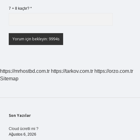
7 + 8 kaçtır?
*
https://mrhostbd.com.tr
https://tarkov.com.tr
https://orzo.com.tr
Sitemap
Sidebar
Son Yazılar
Cloud ücretli mi ?
Ağustos 6, 2026