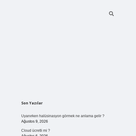
Sidebar
Son Yazılar
vdcasinog
Uyanırken halüsinasyon görmek ne anlama gelir ?
Ağustos 9, 2026
Cloud ücretli mi ?