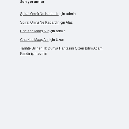
Son yorumlar
Spiral Ömrü Ne Kadardır
için
admin
Spiral Ömrü Ne Kadardır
için
Alaz
Cnc Kaç Maaş Alır
için
admin
Cnc Kaç Maaş Alır
için
Uzun
Tarihte Bilinen Ilk Dünya Haritasını Çizen Bilim Adamı
Kimdir
için
admin