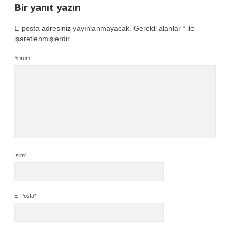
Bir yanıt yazın
E-posta adresiniz yayınlanmayacak.
Gerekli alanlar
*
ile
işaretlenmişlerdir
Yorum
İsim*
E-Posta*