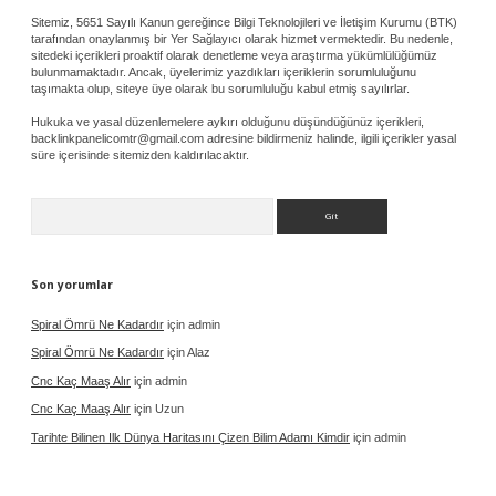
Sitemiz, 5651 Sayılı Kanun gereğince Bilgi Teknolojileri ve İletişim Kurumu (BTK)
tarafından onaylanmış bir Yer Sağlayıcı olarak hizmet vermektedir. Bu nedenle,
sitedeki içerikleri proaktif olarak denetleme veya araştırma yükümlülüğümüz
bulunmamaktadır. Ancak, üyelerimiz yazdıkları içeriklerin sorumluluğunu
taşımakta olup, siteye üye olarak bu sorumluluğu kabul etmiş sayılırlar.
Hukuka ve yasal düzenlemelere aykırı olduğunu düşündüğünüz içerikleri,
backlinkpanelicomtr@gmail.com
adresine bildirmeniz halinde, ilgili içerikler yasal
süre içerisinde sitemizden kaldırılacaktır.
Arama
Son yorumlar
Spiral Ömrü Ne Kadardır
için
admin
Spiral Ömrü Ne Kadardır
için
Alaz
Cnc Kaç Maaş Alır
için
admin
Cnc Kaç Maaş Alır
için
Uzun
Tarihte Bilinen Ilk Dünya Haritasını Çizen Bilim Adamı Kimdir
için
admin