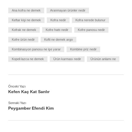
Ana kofra ne demek
Aranmayan ürünler nedir
Keftar kişi ne demek
Kofra nedir
Kofra nerede bulunur
Kofrak ne demek
Kofre hattı nedir
Kofre panosu nedir
Kofre ürün nedir
Kofti ne demek argo
Kombinasyon panosu ne işe yarar
Kombine priz nedir
Kopeli lazca ne demek
Ürün karması nedir
Ürünün anlamı ne
Önceki Yazı
Kefen Kaç Kat Sarılır
Sonraki Yazı
Peygamber Efendi Kim