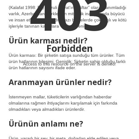
403
(Kalafat 1998: 51) Fuzuli Bayat’ın “kâftar” olarak tanımladığı
varlık, Azerbaycan Türklerinin mitolojik inançlarında büyücü
ve insan eti yiyen kadındır. Bazı bölgelerde çok yaşlı ve kötü
işleriyle tanınan kadınlara “kâftar” denir.
Ürün karması nedir?
Forbidden
Ürün karması: Bir şirketin satışa sunduğu tüm ürünler. Tüm
ürün hatlarının bileşimi. Genişlik: Şirketin sahip olduğu farklı
Access to this resource on the server is denied!
ürün hatlarının sayısını ifade eder.
Aranmayan ürünler nedir?
İstenmeyen mallar, tüketicilerin varlığından haberdar
olmalarına rağmen ihtiyaçlarını karşılamak için farkında
olmadıkları veya almadıkları ürünlerdir.
Ürünün anlamı ne?
Ürün, yararlı bir şey, bir meta, doğadan elde edilen veya