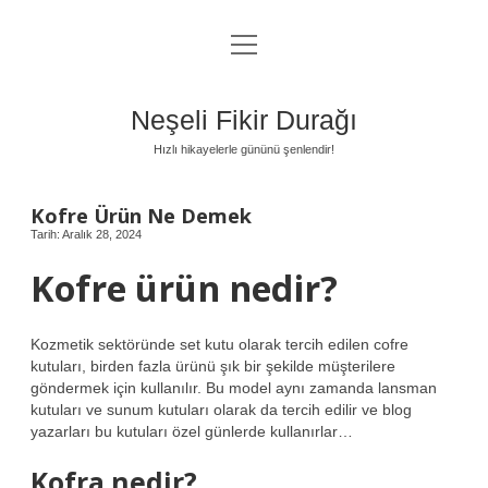
menüyü
Anasayfa
aç
Gizlilik Politikası
Neşeli Fikir Durağı
Yasal Uyarı
Hızlı hikayelerle gününü şenlendir!
Hakkımızda
Kofre Ürün Ne Demek
Tarih: Aralık 28, 2024
Kofre ürün nedir?
Kozmetik sektöründe set kutu olarak tercih edilen cofre
kutuları, birden fazla ürünü şık bir şekilde müşterilere
göndermek için kullanılır. Bu model aynı zamanda lansman
kutuları ve sunum kutuları olarak da tercih edilir ve blog
yazarları bu kutuları özel günlerde kullanırlar…
Kofra nedir?