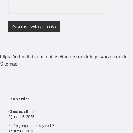
https://mrhostbd.com.tr
https://tarkov.com.tr
https://orzo.com.tr
Sitemap
Sidebar
Son Yazılar
Cloud ücretli mi ?
Ağustos 6, 2026
Kulüp gerçek bir hikaye mi ?
Ağustos 6, 2026