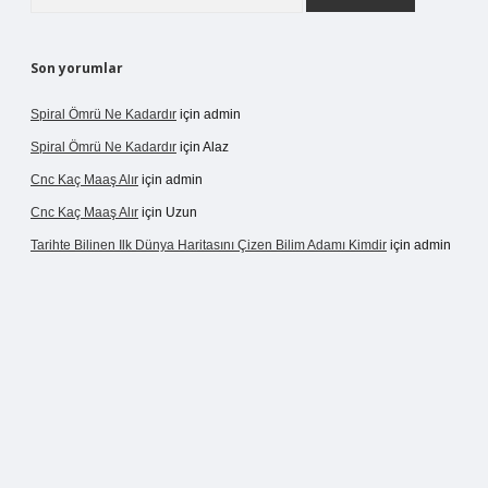
Son yorumlar
Spiral Ömrü Ne Kadardır
için
admin
Spiral Ömrü Ne Kadardır
için
Alaz
Cnc Kaç Maaş Alır
için
admin
Cnc Kaç Maaş Alır
için
Uzun
Tarihte Bilinen Ilk Dünya Haritasını Çizen Bilim Adamı Kimdir
için
admin
inogir.net