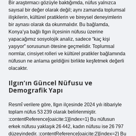
Bir araştırmacı gözüyle baktığımda, nüfus yalnızca
sayısal bir değer olarak değil; aynı zamanda toplumsal
ilişkilerin, kültürel pratiklerin ve bireysel deneyimlerin
bir aynası olarak da okunmalıdır. Bu bağlamda,
Konya’ya bağlı Ilgın ilçesinin nüfusu üzerine
yapacağımız sosyolojik analiz, sadece “kaç kişi
yaşıyor” sorusunun ötesine geçmelidir. Toplumsal
normlar, cinsiyet rolleri ve kültürel pratikler bağlamında
nüfusun ne anlama geldiğini birlikte keşfetmek değerli
olacaktır.
Ilgın’ın Güncel Nüfusu ve
Demografik Yapı
Resmî verilere göre, Ilgın ilçesinde 2024 yılı itibariyle
toplam nüfus 53 239 olarak belirlenmiştir.
:contentReference[oaicite:1]{index=1} Bu nüfusun
erkek nüfusu yaklaşık 26 442, kadın nüfusu ise 26 797
düzeyindedir. :contentReference[oaicite:2]{index=2} Bu