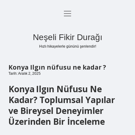
menüyü
Anasayfa
aç
Gizlilik Politikası
Neşeli Fikir Durağı
Yasal Uyarı
Hızlı hikayelerle gününü şenlendir!
Hakkımızda
Konya Ilgın nüfusu ne kadar ?
Tarih: Aralık 2, 2025
Konya Ilgın Nüfusu Ne
Kadar? Toplumsal Yapılar
ve Bireysel Deneyimler
Üzerinden Bir İnceleme