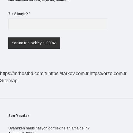
7 + 8 kaçtır?
*
https://mrhostbd.com.tr
https://tarkov.com.tr
https://orzo.com.tr
Sitemap
Sidebar
Son Yazılar
Uyanırken halüsinasyon görmek ne anlama gelir ?