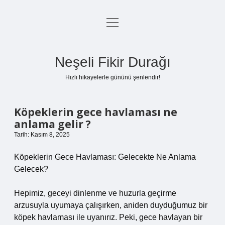
menüyü
Anasayfa
aç
Gizlilik Politikası
Neşeli Fikir Durağı
Yasal Uyarı
Hızlı hikayelerle gününü şenlendir!
Hakkımızda
Köpeklerin gece havlaması ne
anlama gelir ?
Tarih: Kasım 8, 2025
Köpeklerin Gece Havlaması: Gelecekte Ne Anlama
Gelecek?
Hepimiz, geceyi dinlenme ve huzurla geçirme
arzusuyla uyumaya çalışırken, aniden duyduğumuz bir
köpek havlaması ile uyanırız. Peki, gece havlayan bir