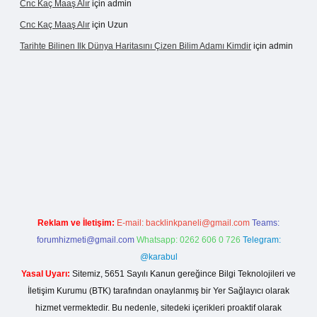
Cnc Kaç Maaş Alır
için
admin
Cnc Kaç Maaş Alır
için
Uzun
Tarihte Bilinen Ilk Dünya Haritasını Çizen Bilim Adamı Kimdir
için
admin
casinogir.net
Reklam ve İletişim:
E-mail:
backlinkpaneli@gmail.com
Teams:
forumhizmeti@gmail.com
Whatsapp: 0262 606 0 726
Telegram:
@karabul
Yasal Uyarı:
Sitemiz, 5651 Sayılı Kanun gereğince Bilgi Teknolojileri ve
İletişim Kurumu (BTK) tarafından onaylanmış bir Yer Sağlayıcı olarak
hizmet vermektedir. Bu nedenle, sitedeki içerikleri proaktif olarak