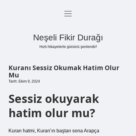
menüyü
Anasayfa
aç
Gizlilik Politikası
Neşeli Fikir Durağı
Yasal Uyarı
Hızlı hikayelerle gününü şenlendir!
Hakkımızda
Kuranı Sessiz Okumak Hatim Olur
Mu
Tarih: Ekim 9, 2024
Sessiz okuyarak
hatim olur mu?
Kuran hatmi, Kuran’ın baştan sona Arapça