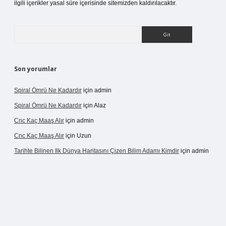
ilgili içerikler yasal süre içerisinde sitemizden kaldırılacaktır.
Arama
Son yorumlar
Spiral Ömrü Ne Kadardır
için
admin
Spiral Ömrü Ne Kadardır
için
Alaz
Cnc Kaç Maaş Alır
için
admin
Cnc Kaç Maaş Alır
için
Uzun
Tarihte Bilinen Ilk Dünya Haritasını Çizen Bilim Adamı Kimdir
için
admin