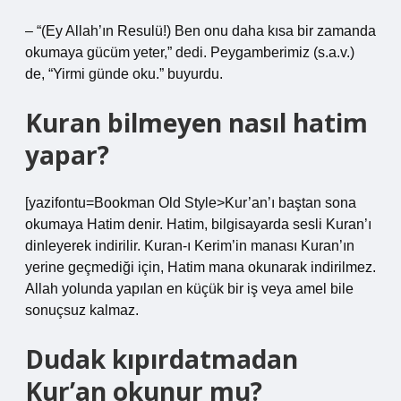
– “(Ey Allah’ın Resulü!) Ben onu daha kısa bir zamanda
okumaya gücüm yeter,” dedi. Peygamberimiz (s.a.v.)
de, “Yirmi günde oku.” buyurdu.
Kuran bilmeyen nasıl hatim
yapar?
[yazifontu=Bookman Old Style>Kur’an’ı baştan sona
okumaya Hatim denir. Hatim, bilgisayarda sesli Kuran’ı
dinleyerek indirilir. Kuran-ı Kerim’in manası Kuran’ın
yerine geçmediği için, Hatim mana okunarak indirilmez.
Allah yolunda yapılan en küçük bir iş veya amel bile
sonuçsuz kalmaz.
Dudak kıpırdatmadan
Kur’an okunur mu?