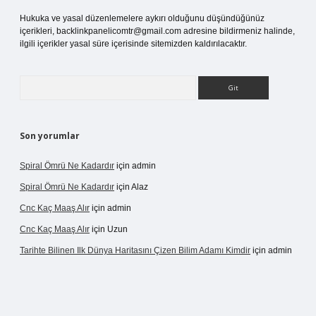
Hukuka ve yasal düzenlemelere aykırı olduğunu düşündüğünüz
içerikleri,
backlinkpanelicomtr@gmail.com
adresine bildirmeniz halinde,
ilgili içerikler yasal süre içerisinde sitemizden kaldırılacaktır.
Arama
Son yorumlar
Spiral Ömrü Ne Kadardır
için
admin
Spiral Ömrü Ne Kadardır
için
Alaz
Cnc Kaç Maaş Alır
için
admin
Cnc Kaç Maaş Alır
için
Uzun
Tarihte Bilinen Ilk Dünya Haritasını Çizen Bilim Adamı Kimdir
için
admin