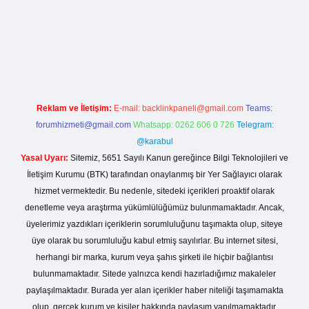
casinogir.net
Reklam ve İletişim:
E-mail:
backlinkpaneli@gmail.com
Teams:
forumhizmeti@gmail.com
Whatsapp: 0262 606 0 726
Telegram:
@karabul
Yasal Uyarı:
Sitemiz, 5651 Sayılı Kanun gereğince Bilgi Teknolojileri ve
İletişim Kurumu (BTK) tarafından onaylanmış bir Yer Sağlayıcı olarak
hizmet vermektedir. Bu nedenle, sitedeki içerikleri proaktif olarak
denetleme veya araştırma yükümlülüğümüz bulunmamaktadır. Ancak,
üyelerimiz yazdıkları içeriklerin sorumluluğunu taşımakta olup, siteye
üye olarak bu sorumluluğu kabul etmiş sayılırlar. Bu internet sitesi,
herhangi bir marka, kurum veya şahıs şirketi ile hiçbir bağlantısı
bulunmamaktadır. Sitede yalnızca kendi hazırladığımız makaleler
paylaşılmaktadır. Burada yer alan içerikler haber niteliği taşımamakta
olup, gerçek kurum ve kişiler hakkında paylaşım yapılmamaktadır.