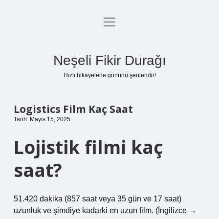
menüyü
Anasayfa
aç
Gizlilik Politikası
Neşeli Fikir Durağı
Yasal Uyarı
Hızlı hikayelerle gününü şenlendir!
Hakkımızda
Logistics Film Kaç Saat
Tarih: Mayıs 15, 2025
Lojistik filmi kaç
saat?
51.420 dakika (857 saat veya 35 gün ve 17 saat)
uzunluk ve şimdiye kadarki en uzun film. (İngilizce →