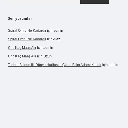
Son yorumlar
Spiral Ömrü Ne Kadardır
için
admin
Spiral Ömrü Ne Kadardır
için
Alaz
Cnc Kaç Maaş Alır
için
admin
Cnc Kaç Maaş Alır
için
Uzun
Tarihte Bilinen Ilk Dünya Haritasını Çizen Bilim Adamı Kimdir
için
admin
sinogir.net