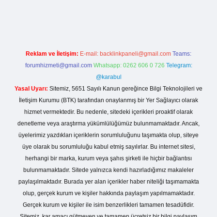
sinogir.net
Reklam ve İletişim:
E-mail:
backlinkpaneli@gmail.com
Teams:
forumhizmeti@gmail.com
Whatsapp: 0262 606 0 726
Telegram:
@karabul
Yasal Uyarı:
Sitemiz, 5651 Sayılı Kanun gereğince Bilgi Teknolojileri ve
İletişim Kurumu (BTK) tarafından onaylanmış bir Yer Sağlayıcı olarak
hizmet vermektedir. Bu nedenle, sitedeki içerikleri proaktif olarak
denetleme veya araştırma yükümlülüğümüz bulunmamaktadır. Ancak,
üyelerimiz yazdıkları içeriklerin sorumluluğunu taşımakta olup, siteye
üye olarak bu sorumluluğu kabul etmiş sayılırlar. Bu internet sitesi,
herhangi bir marka, kurum veya şahıs şirketi ile hiçbir bağlantısı
bulunmamaktadır. Sitede yalnızca kendi hazırladığımız makaleler
paylaşılmaktadır. Burada yer alan içerikler haber niteliği taşımamakta
olup, gerçek kurum ve kişiler hakkında paylaşım yapılmamaktadır.
Gerçek kurum ve kişiler ile isim benzerlikleri tamamen tesadüfidir.
Sitemiz, kar amacı gütmeyen ve tamamen ücretsiz bir bilgi paylaşım