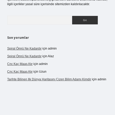
ilgili içerikler yasal süre içerisinde sitemizden kaldırılacaktır.
Arama
Son yorumlar
Spiral Ömrü Ne Kadardır
için
admin
Spiral Ömrü Ne Kadardır
için
Alaz
Cnc Kaç Maaş Alır
için
admin
Cnc Kaç Maaş Alır
için
Uzun
Tarihte Bilinen Ilk Dünya Haritasını Çizen Bilim Adamı Kimdir
için
admin