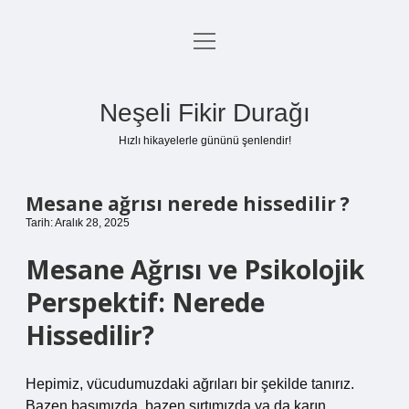
menüyü
Anasayfa
aç
Gizlilik Politikası
Neşeli Fikir Durağı
Yasal Uyarı
Hızlı hikayelerle gününü şenlendir!
Hakkımızda
Mesane ağrısı nerede hissedilir ?
Tarih: Aralık 28, 2025
Mesane Ağrısı ve Psikolojik
Perspektif: Nerede
Hissedilir?
Hepimiz, vücudumuzdaki ağrıları bir şekilde tanırız.
Bazen başımızda, bazen sırtımızda ya da karın