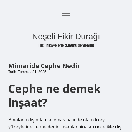
menüyü
Anasayfa
aç
Gizlilik Politikası
Neşeli Fikir Durağı
Yasal Uyarı
Hızlı hikayelerle gününü şenlendir!
Hakkımızda
Mimaride Cephe Nedir
Tarih: Temmuz 21, 2025
Cephe ne demek
inşaat?
Binaların dış ortamla temas halinde olan dikey
yüzeylerine cephe denir. İnsanlar binaları öncelikle dış