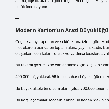
arıtma, lojistik alanları gibi bileşenleri de içerir. Bu 
bir ölçüme dayanır.
—
Modern Karton’un Arazi Büyüklüğü:
Çeşitli sanayi raporları ve sektörel analizlere göre Mo
metrekare arasında bir toplam alana yayılmaktadır. B
oluşurken, geri kalanı lojistik ve yardımcı tesislere ayrıl
Bu rakamı gözümüzde canlandırmak için küçük bir karş
400.000 m², yaklaşık 56 futbol sahası büyüklüğüne den
Bu büyüklükteki bir üretim alanı, yılda 700.000 tonun ü
Bu karşılaştırmalar, Modern Karton’un neden “dev bir sa