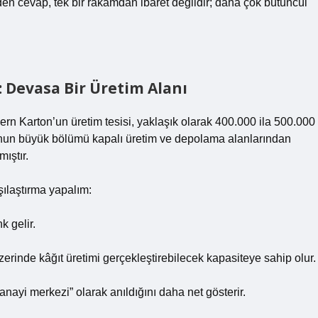
yüzden cevap, tek bir rakamdan ibaret değildir; daha çok bütüncül
 Devasa Bir Üretim Alanı
dern Karton’un üretim tesisi, yaklaşık olarak 400.000 ila 500.000
unun büyük bölümü kapalı üretim ve depolama alanlarından
mıştır.
ılaştırma yapalım:
k gelir.
zerinde kâğıt üretimi gerçekleştirebilecek kapasiteye sahip olur.
nayi merkezi” olarak anıldığını daha net gösterir.