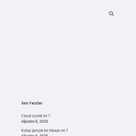
Sidebar
Son Yazılar
vdcasinog
Cloud ücretli mi ?
Ağustos 6, 2026
Kulüp gerçek bir hikaye mi ?