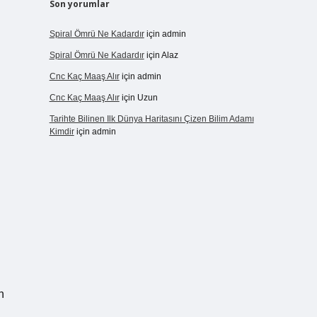
Son yorumlar
Spiral Ömrü Ne Kadardır
için
admin
Spiral Ömrü Ne Kadardır
için
Alaz
Cnc Kaç Maaş Alır
için
admin
Cnc Kaç Maaş Alır
için
Uzun
Tarihte Bilinen Ilk Dünya Haritasını Çizen Bilim Adamı
Kimdir
için
admin
n