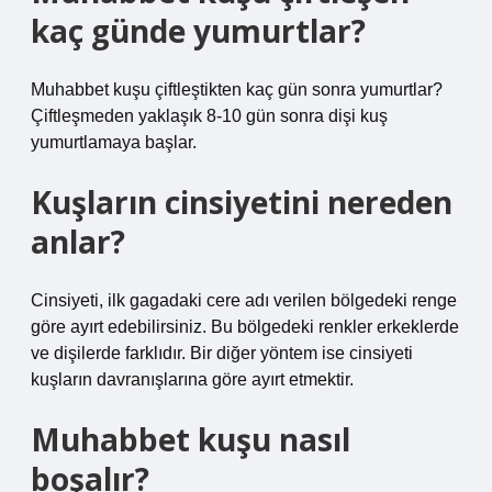
kaç günde yumurtlar?
Muhabbet kuşu çiftleştikten kaç gün sonra yumurtlar?
Çiftleşmeden yaklaşık 8-10 gün sonra dişi kuş
yumurtlamaya başlar.
Kuşların cinsiyetini nereden
anlar?
Cinsiyeti, ilk gagadaki cere adı verilen bölgedeki renge
göre ayırt edebilirsiniz. Bu bölgedeki renkler erkeklerde
ve dişilerde farklıdır. Bir diğer yöntem ise cinsiyeti
kuşların davranışlarına göre ayırt etmektir.
Muhabbet kuşu nasıl
boşalır?