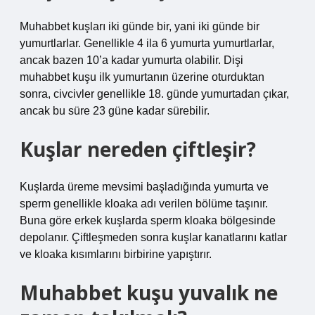
Muhabbet kuşları iki günde bir, yani iki günde bir
yumurtlarlar. Genellikle 4 ila 6 yumurta yumurtlarlar,
ancak bazen 10’a kadar yumurta olabilir. Dişi
muhabbet kuşu ilk yumurtanın üzerine oturduktan
sonra, civcivler genellikle 18. günde yumurtadan çıkar,
ancak bu süre 23 güne kadar sürebilir.
Kuşlar nereden çiftleşir?
Kuşlarda üreme mevsimi başladığında yumurta ve
sperm genellikle kloaka adı verilen bölüme taşınır.
Buna göre erkek kuşlarda sperm kloaka bölgesinde
depolanır. Çiftleşmeden sonra kuşlar kanatlarını katlar
ve kloaka kısımlarını birbirine yapıştırır.
Muhabbet kuşu yuvalık ne