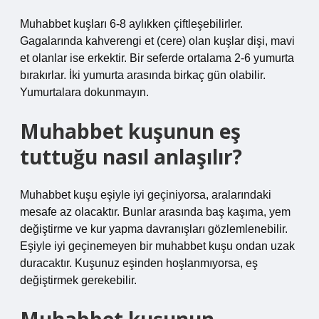
Muhabbet kuşları 6-8 aylıkken çiftleşebilirler.
Gagalarında kahverengi et (cere) olan kuşlar dişi, mavi
et olanlar ise erkektir. Bir seferde ortalama 2-6 yumurta
bırakırlar. İki yumurta arasında birkaç gün olabilir.
Yumurtalara dokunmayın.
Muhabbet kuşunun eş
tuttuğu nasıl anlaşılır?
Muhabbet kuşu eşiyle iyi geçiniyorsa, aralarındaki
mesafe az olacaktır. Bunlar arasında baş kaşıma, yem
değiştirme ve kur yapma davranışları gözlemlenebilir.
Eşiyle iyi geçinemeyen bir muhabbet kuşu ondan uzak
duracaktır. Kuşunuz eşinden hoşlanmıyorsa, eş
değiştirmek gerekebilir.