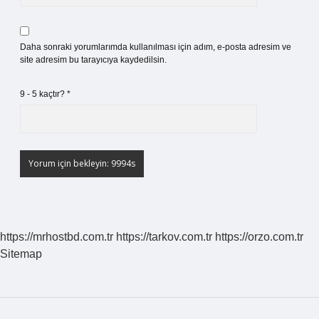
Daha sonraki yorumlarımda kullanılması için adım, e-posta adresim ve
site adresim bu tarayıcıya kaydedilsin.
9 - 5 kaçtır?
*
https://mrhostbd.com.tr
https://tarkov.com.tr
https://orzo.com.tr
Sitemap