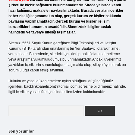
şirketi ile hiçbir bağlantısı bulunmamaktadır. Sitede yalnızca kendi
hazırladığımız makaleler paylaşılmaktadır. Burada yer alan içerikler
haber niteliği taşımamakta olup, gerçek kurum ve kişiler hakkında
paylaşım yapılmamaktadır. Gerçek kurum ve kişiler ile isim
benzerlikleri tamamen tesadüfidir. Sitemizdeki bilgiler taslak
halindedir ve tavsiye niteliği taşımazlar.
Sitemiz, 5651 Sayılı Kanun gereğince Bilgi Teknolojileri ve İletişim
Kurumu (BTK) tarafından onaylanmış bir Yer Sağlayıcı olarak hizmet
vermektedir. Bu nedenle, sitedeki içerikleri proaktif olarak denetleme
veya araştırma yükümlülüğümüz bulunmamaktadır. Ancak, üyelerimiz
yazdıkları içeriklerin sorumluluğunu taşımakta olup, siteye üye olarak bu
sorumluluğu kabul etmiş sayılırlar.
Hukuka ve yasal düzenlemelere aykırı olduğunu düşündüğünüz
içerikleri,
backlinkpanelicomtr@gmail.com
adresine bildirmeniz halinde,
ilgili içerikler yasal süre içerisinde sitemizden kaldırılacaktır.
Arama
Son yorumlar