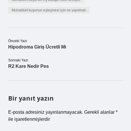
Muhabbet kuşunun eşleşmesi için ne yapılmalı
Önceki Yazı
Hipodroma Giriş Ücretli Mi
Sonraki Yazı
R2 Kare Nedir Pes
Bir yanıt yazın
E-posta adresiniz yayınlanmayacak.
Gerekli alanlar
*
ile işaretlenmişlerdir