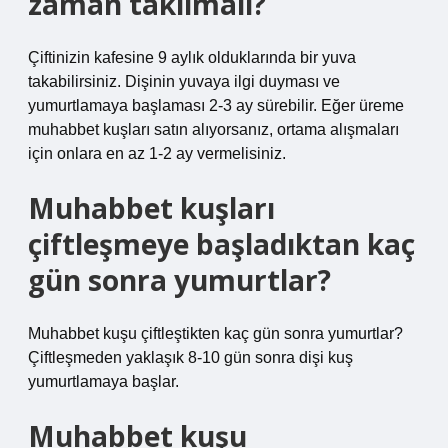
zaman takılmalı?
Çiftinizin kafesine 9 aylık olduklarında bir yuva
takabilirsiniz. Dişinin yuvaya ilgi duyması ve
yumurtlamaya başlaması 2-3 ay sürebilir. Eğer üreme
muhabbet kuşları satın alıyorsanız, ortama alışmaları
için onlara en az 1-2 ay vermelisiniz.
Muhabbet kuşları
çiftleşmeye başladıktan kaç
gün sonra yumurtlar?
Muhabbet kuşu çiftleştikten kaç gün sonra yumurtlar?
Çiftleşmeden yaklaşık 8-10 gün sonra dişi kuş
yumurtlamaya başlar.
Muhabbet kuşu