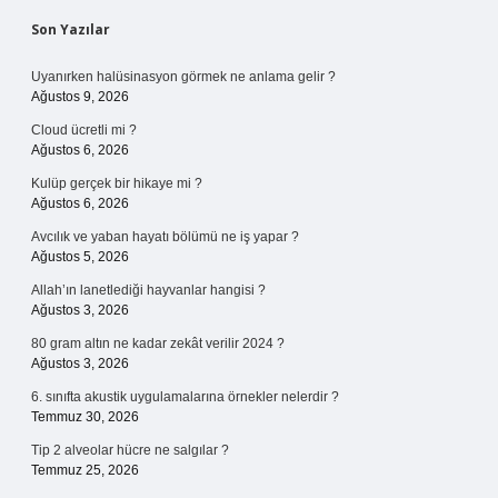
Sidebar
Son Yazılar
Uyanırken halüsinasyon görmek ne anlama gelir ?
Ağustos 9, 2026
Cloud ücretli mi ?
Ağustos 6, 2026
Kulüp gerçek bir hikaye mi ?
Ağustos 6, 2026
Avcılık ve yaban hayatı bölümü ne iş yapar ?
Ağustos 5, 2026
Allah’ın lanetlediği hayvanlar hangisi ?
Ağustos 3, 2026
80 gram altın ne kadar zekât verilir 2024 ?
Ağustos 3, 2026
6. sınıfta akustik uygulamalarına örnekler nelerdir ?
Temmuz 30, 2026
Tip 2 alveolar hücre ne salgılar ?
Temmuz 25, 2026