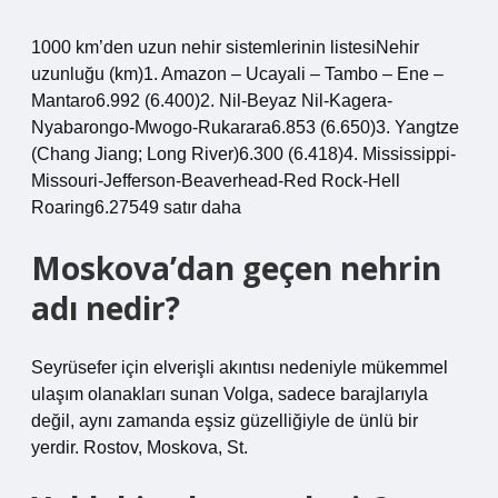
1000 km’den uzun nehir sistemlerinin listesiNehir
uzunluğu (km)1. Amazon – Ucayali – Tambo – Ene –
Mantaro6.992 (6.400)2. Nil-Beyaz Nil-Kagera-
Nyabarongo-Mwogo-Rukarara6.853 (6.650)3. Yangtze
(Chang Jiang; Long River)6.300 (6.418)4. Mississippi-
Missouri-Jefferson-Beaverhead-Red Rock-Hell
Roaring6.27549 satır daha
Moskova’dan geçen nehrin
adı nedir?
Seyrüsefer için elverişli akıntısı nedeniyle mükemmel
ulaşım olanakları sunan Volga, sadece barajlarıyla
değil, aynı zamanda eşsiz güzelliğiyle de ünlü bir
yerdir. Rostov, Moskova, St.