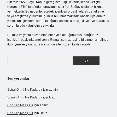
Sitemiz, 5651 Sayılı Kanun gereğince Bilgi Teknolojileri ve İletişim
Kurumu (BTK) tarafından onaylanmış bir Yer Sağlayıcı olarak hizmet
vermektedir. Bu nedenle, sitedeki içerikleri proaktif olarak denetleme
veya araştırma yükümlülüğümüz bulunmamaktadır. Ancak, üyelerimiz
yazdıkları içeriklerin sorumluluğunu taşımakta olup, siteye üye olarak bu
sorumluluğu kabul etmiş sayılırlar.
Hukuka ve yasal düzenlemelere aykırı olduğunu düşündüğünüz
içerikleri,
backlinkpanelicomtr@gmail.com
adresine bildirmeniz halinde,
ilgili içerikler yasal süre içerisinde sitemizden kaldırılacaktır.
Arama
Son yorumlar
Spiral Ömrü Ne Kadardır
için
admin
Spiral Ömrü Ne Kadardır
için
Alaz
Cnc Kaç Maaş Alır
için
admin
Cnc Kaç Maaş Alır
için
Uzun