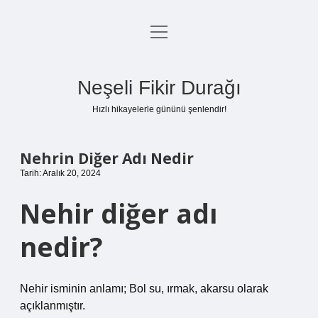
menüyü
Anasayfa
aç
Gizlilik Politikası
Neşeli Fikir Durağı
Yasal Uyarı
Hızlı hikayelerle gününü şenlendir!
Hakkımızda
Nehrin Diğer Adı Nedir
Tarih: Aralık 20, 2024
Nehir diğer adı
nedir?
Nehir isminin anlamı; Bol su, ırmak, akarsu olarak
açıklanmıştır.