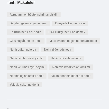
Tarih:
Makaleler
Avrupanın en büyük nehri hangisidir
Dağdan gelen suya ne denir
Dünyada kaç nehir var
En uzun nehir adı nedir
Eski Türkçe nehir ne demek
Gölü küçüğüne ne denir
Moskovadan geçen nehrin adı nedir
Nehir adları nelerdir
Nehir diğer adı nedir
Nehir isimleri nasıl yazılır
Nehir ismi anlamı nedir
Nehir ve ırmak aynı şey mi
Nehir ve ırmak eş anlamlı mı
Nehirin eş anlamlısı nedir
Volga nehrinin diğer adı nedir
Yoldaki çukur ne denir