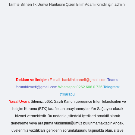
Tarihte Bilinen Ilk Dünya Haritasını Çizen Bilim Adamı Kimdir
için
admin
inogir.net
Reklam ve İletişim:
E-mail:
backlinkpaneli@gmail.com
Teams:
forumhizmeti@gmail.com
Whatsapp: 0262 606 0 726
Telegram:
@karabul
Yasal Uyarı:
Sitemiz, 5651 Sayılı Kanun gereğince Bilgi Teknolojileri ve
İletişim Kurumu (BTK) tarafından onaylanmış bir Yer Sağlayıcı olarak
hizmet vermektedir. Bu nedenle, sitedeki içerikleri proaktif olarak
denetleme veya araştırma yükümlülüğümüz bulunmamaktadır. Ancak,
üyelerimiz yazdıkları içeriklerin sorumluluğunu taşımakta olup, siteye