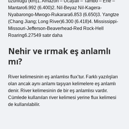
uzunluğu (km)1. Amazon – Ucayali – Tambo – Ene –
Mantaro6.992 (6.400)2. Nil-Beyaz Nil-Kagera-
Nyabarongo-Mwogo-Rukarara6.853 (6.650)3. Yangtze
(Chang Jiang; Long River)6.300 (6.418)4. Mississippi-
Missouri-Jefferson-Beaverhead-Red Rock-Hell
Roaring6.27549 satır daha
Nehir ve ırmak eş anlamlı
mı?
River kelimesinin eş anlamlısı flux’tur. Farklı yazılışları
olan ancak aynı anlamı taşıyan kelimelere eş anlamlı
denir. River kelimesinin de bir eş anlamlısı vardır.
Cümlede kullanılan river kelimesi yerine flux kelimesi
de kullanılabilir.