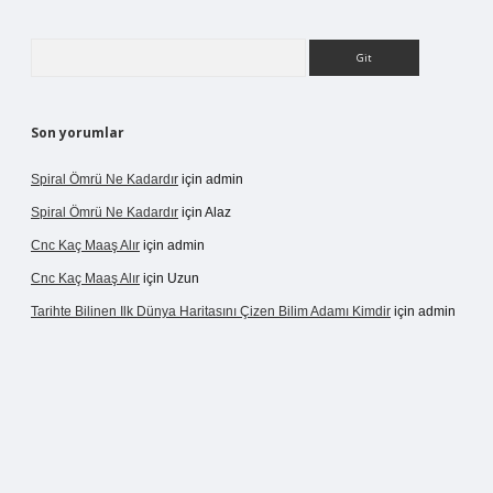
Arama
Son yorumlar
Spiral Ömrü Ne Kadardır
için
admin
Spiral Ömrü Ne Kadardır
için
Alaz
Cnc Kaç Maaş Alır
için
admin
Cnc Kaç Maaş Alır
için
Uzun
Tarihte Bilinen Ilk Dünya Haritasını Çizen Bilim Adamı Kimdir
için
admin
gir.net