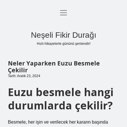
menüyü
Anasayfa
aç
Gizlilik Politikası
Neşeli Fikir Durağı
Yasal Uyarı
Hızlı hikayelerle gününü şenlendir!
Hakkımızda
Neler Yaparken Euzu Besmele
Çekilir
Tarih: Aralık 23, 2024
Euzu besmele hangi
durumlarda çekilir?
Besmele, her işin ve verilecek her kararın başında