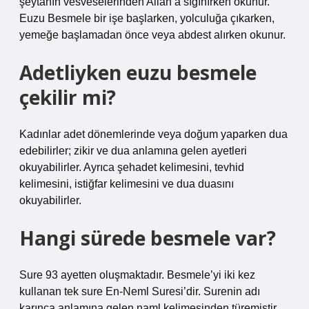
şeytanın vesveselerinden Allah’a sığınırken okunur.
Euzu Besmele bir işe başlarken, yolculuğa çıkarken,
yemeğe başlamadan önce veya abdest alırken okunur.
Adetliyken euzu besmele
çekilir mi?
Kadınlar adet dönemlerinde veya doğum yaparken dua
edebilirler; zikir ve dua anlamına gelen ayetleri
okuyabilirler. Ayrıca şehadet kelimesini, tevhid
kelimesini, istiğfar kelimesini ve dua duasını
okuyabilirler.
Hangi sürede besmele var?
Sure 93 ayetten oluşmaktadır. Besmele’yi iki kez
kullanan tek sure En-Neml Suresi’dir. Surenin adı
karınca anlamına gelen naml kelimesinden türemiştir.