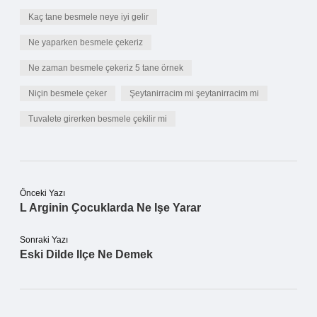
Kaç tane besmele neye iyi gelir
Ne yaparken besmele çekeriz
Ne zaman besmele çekeriz 5 tane örnek
Niçin besmele çeker
Şeytanirracim mi şeytanirracim mi
Tuvalete girerken besmele çekilir mi
Önceki Yazı
L Arginin Çocuklarda Ne Işe Yarar
Sonraki Yazı
Eski Dilde Ilçe Ne Demek