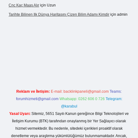
Cnc Kaç Maaş Alır
için
Uzun
Tarihte Bilinen Ilk Dünya Haritasını Çizen Bilim Adamı Kimdir
için
admin
nogir.net
Reklam ve İletişim:
E-mail:
backlinkpaneli@gmail.com
Teams:
forumhizmeti@gmail.com
Whatsapp: 0262 606 0 726
Telegram:
@karabul
Yasal Uyarı:
Sitemiz, 5651 Sayılı Kanun gereğince Bilgi Teknolojileri ve
İletişim Kurumu (BTK) tarafından onaylanmış bir Yer Sağlayıcı olarak
hizmet vermektedir. Bu nedenle, sitedeki içerikleri proaktif olarak
denetleme veya araştırma yükümlülüğümüz bulunmamaktadır. Ancak,