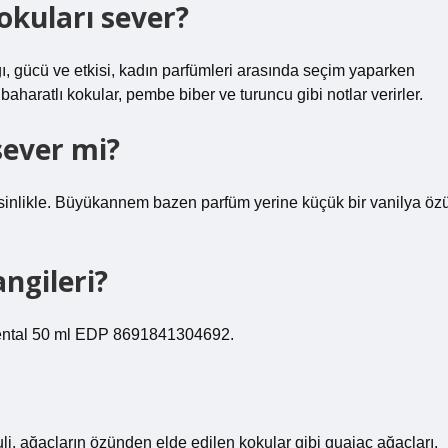
okuları sever?
ğı, gücü ve etkisi, kadın parfümleri arasında seçim yaparken
baharatlı kokular, pembe biber ve turuncu gibi notlar verirler.
sever mi?
sinlikle. Büyükannem bazen parfüm yerine küçük bir vanilya öz
ngileri?
ental 50 ml EDP 8691841304692.
uli, ağaçların özünden elde edilen kokular gibi guaiac ağaçları.