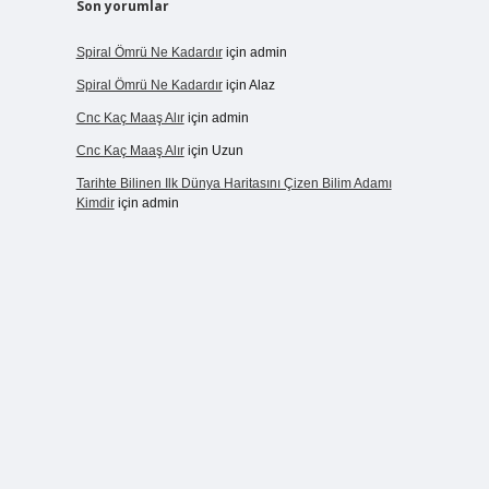
Son yorumlar
Spiral Ömrü Ne Kadardır
için
admin
Spiral Ömrü Ne Kadardır
için
Alaz
Cnc Kaç Maaş Alır
için
admin
Cnc Kaç Maaş Alır
için
Uzun
Tarihte Bilinen Ilk Dünya Haritasını Çizen Bilim Adamı
Kimdir
için
admin