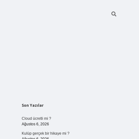
Sidebar
Son Yazılar
vdcasinogir
Cloud ücretli mi ?
Ağustos 6, 2026
Kulüp gerçek bir hikaye mi ?