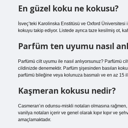
En güzel koku ne kokusu?
İsveç’teki Karolinska Enstitüsü ve Oxford Üniversitesi il
kokuyu takip ediyor. Listede ayrıca taze kesilmiş ot, k
Parfüm ten uyumu nasıl anla
Parfümü cilt uyumu ile nasıl anlıyorsunuz? Parfümü ci
cildinizde denemektir. Parfüm şişesinden basılan koku il
parfümü bileğine veya kolunuza basmalı ve en az 15 il
Kaşmeran kokusu nedir?
Casmeran’ın odunsu-miskli notaları olmasına rağmen, k
vanilya notaları içerir ve genel olarak kıpır kıpır ve ş
amaçlamaktadır.