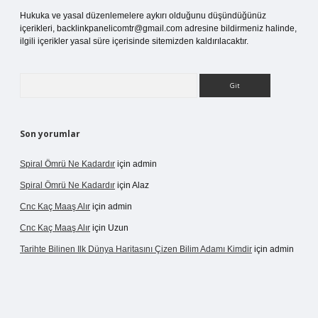
Hukuka ve yasal düzenlemelere aykırı olduğunu düşündüğünüz
içerikleri,
backlinkpanelicomtr@gmail.com
adresine bildirmeniz halinde,
ilgili içerikler yasal süre içerisinde sitemizden kaldırılacaktır.
Arama
Son yorumlar
Spiral Ömrü Ne Kadardır
için
admin
Spiral Ömrü Ne Kadardır
için
Alaz
Cnc Kaç Maaş Alır
için
admin
Cnc Kaç Maaş Alır
için
Uzun
Tarihte Bilinen Ilk Dünya Haritasını Çizen Bilim Adamı Kimdir
için
admin