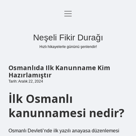
menüyü
Anasayfa
aç
Gizlilik Politikası
Neşeli Fikir Durağı
Yasal Uyarı
Hızlı hikayelerle gününü şenlendir!
Hakkımızda
Osmanlıda Ilk Kanunname Kim
Hazırlamıştır
Tarih: Aralık 22, 2024
İlk Osmanlı
kanunnamesi nedir?
Osmanlı Devleti’nde ilk yazılı anayasa düzenlemesi