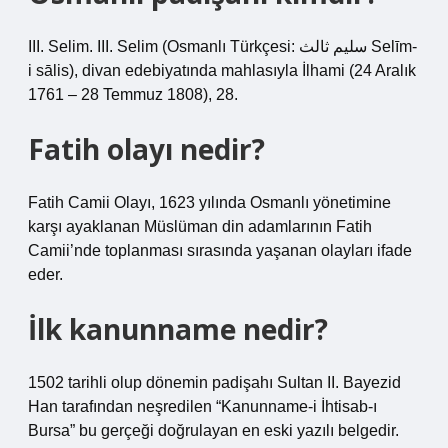
III. Selim. III. Selim (Osmanlı Türkçesi: سليم ثالث Selīm-
i sālis), divan edebiyatında mahlasıyla İlhami (24 Aralık
1761 – 28 Temmuz 1808), 28.
Fatih olayı nedir?
Fatih Camii Olayı, 1623 yılında Osmanlı yönetimine
karşı ayaklanan Müslüman din adamlarının Fatih
Camii’nde toplanması sırasında yaşanan olayları ifade
eder.
İlk kanunname nedir?
1502 tarihli olup dönemin padişahı Sultan II. Bayezid
Han tarafından neşredilen “Kanunname-i İhtisab-ı
Bursa” bu gerçeği doğrulayan en eski yazılı belgedir.