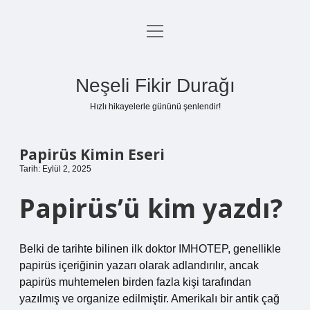
menüyü
Anasayfa
aç
Gizlilik Politikası
Neşeli Fikir Durağı
Yasal Uyarı
Hızlı hikayelerle gününü şenlendir!
Hakkımızda
Papirüs Kimin Eseri
Tarih: Eylül 2, 2025
Papirüs’ü kim yazdı?
Belki de tarihte bilinen ilk doktor IMHOTEP, genellikle
papirüs içeriğinin yazarı olarak adlandırılır, ancak
papirüs muhtemelen birden fazla kişi tarafından
yazılmış ve organize edilmiştir. Amerikalı bir antik çağ