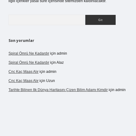
ilgili içerikler yasal süre içerisinde sitemizden kaldırılacaktır.
Arama
Son yorumlar
Spiral Ömrü Ne Kadardır
için
admin
Spiral Ömrü Ne Kadardır
için
Alaz
Cnc Kaç Maaş Alır
için
admin
Cnc Kaç Maaş Alır
için
Uzun
Tarihte Bilinen Ilk Dünya Haritasını Çizen Bilim Adamı Kimdir
için
admin