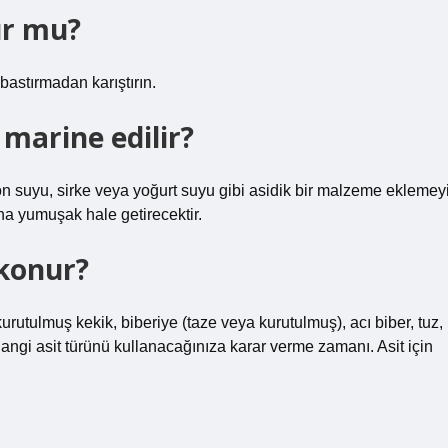
ur mu?
bastırmadan karıştırın.
 marine edilir?
n suyu, sirke veya yoğurt suyu gibi asidik bir malzeme eklemey
ha yumuşak hale getirecektir.
 konur?
kurutulmuş kekik, biberiye (taze veya kurutulmuş), acı biber, tuz,
hangi asit türünü kullanacağınıza karar verme zamanı. Asit için