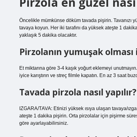
Pirzola en güzel nasıl
Öncelikle mümkünse döküm tavada pişirin. Tavanızı yükse
tavaya koyun. Her iki tarafını da yüksek ateşte 1 dakika
yaklaşık 5 dakika olacaktır.
Pirzolanın yumuşak olması 
Et miktarına göre 3-4 kaşık yoğurt eklemeyi unutmayın. 
iyice karıştırın ve streç filmle kapatın. En az 3 saat buzd
Tavada pirzola nasıl yapılır?
IZGARA/TAVA: Etinizi yüksek ısıya ulaşan tavaya/ızga
ateşte 1 dakika pişirin. Orta pirzolalar için pişirme sür
göre ayarlayabilirsiniz.