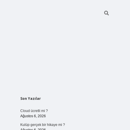
Sidebar
Son Yazılar
vdcasinogi
Cloud ücretli mi ?
Ağustos 6, 2026
Kulüp gerçek bir hikaye mi ?