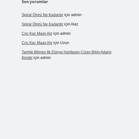
Son yorumlar
Spiral Ömrü Ne Kadardır
için
admin
Spiral Ömrü Ne Kadardır
için
Alaz
Cnc Kaç Maaş Alır
için
admin
Cnc Kaç Maaş Alır
için
Uzun
Tarihte Bilinen Ilk Dünya Haritasını Çizen Bilim Adamı
Kimdir
için
admin