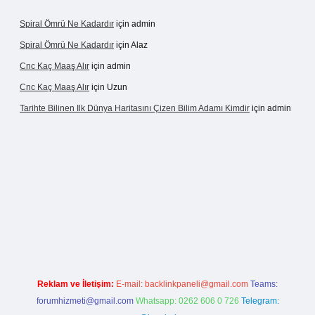
Spiral Ömrü Ne Kadardır
için
admin
Spiral Ömrü Ne Kadardır
için
Alaz
Cnc Kaç Maaş Alır
için
admin
Cnc Kaç Maaş Alır
için
Uzun
Tarihte Bilinen Ilk Dünya Haritasını Çizen Bilim Adamı Kimdir
için
admin
nogir.net
Reklam ve İletişim:
E-mail:
backlinkpaneli@gmail.com
Teams:
forumhizmeti@gmail.com
Whatsapp: 0262 606 0 726
Telegram: