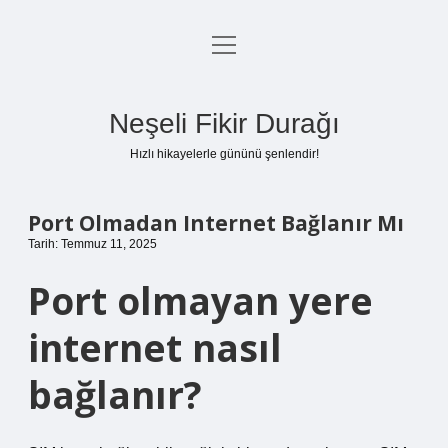
menüyü
Anasayfa
aç
Gizlilik Politikası
Neşeli Fikir Durağı
Yasal Uyarı
Hızlı hikayelerle gününü şenlendir!
Hakkımızda
Port Olmadan Internet Bağlanır Mı
Tarih: Temmuz 11, 2025
Port olmayan yere
internet nasıl
bağlanır?