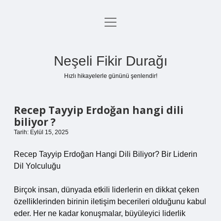
menüyü
Anasayfa
aç
Gizlilik Politikası
Neşeli Fikir Durağı
Yasal Uyarı
Hızlı hikayelerle gününü şenlendir!
Hakkımızda
Recep Tayyip Erdoğan hangi dili
biliyor ?
Tarih: Eylül 15, 2025
Recep Tayyip Erdoğan Hangi Dili Biliyor? Bir Liderin
Dil Yolculuğu
Birçok insan, dünyada etkili liderlerin en dikkat çeken
özelliklerinden birinin iletişim becerileri olduğunu kabul
eder. Her ne kadar konuşmalar, büyüleyici liderlik