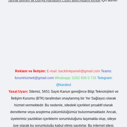
Tarihte Bilinen Ilk Dünya Haritasını Çizen Bilim Adamı Kimdir
için
admin
asinogir.net
Reklam ve İletişim:
E-mail:
backlinkpaneli@gmail.com
Teams:
forumhizmeti@gmail.com
Whatsapp: 0262 606 0 726
Telegram:
@karabul
Yasal Uyarı:
Sitemiz, 5651 Sayılı Kanun gereğince Bilgi Teknolojileri ve
İletişim Kurumu (BTK) tarafından onaylanmış bir Yer Sağlayıcı olarak
hizmet vermektedir. Bu nedenle, sitedeki içerikleri proaktif olarak
denetleme veya araştırma yükümlülüğümüz bulunmamaktadır. Ancak,
üyelerimiz yazdıkları içeriklerin sorumluluğunu taşımakta olup, siteye
üye olarak bu sorumluluğu kabul etmiş sayılırlar. Bu internet sitesi,