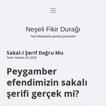
menüyü
Anasayfa
aç
Gizlilik Politikası
Neşeli Fikir Durağı
Yasal Uyarı
Hızlı hikayelerle gününü şenlendir!
Hakkımızda
Sakal-I Şerif Doğru Mu
Tarih: Haziran 29, 2025
Peygamber
efendimizin sakalı
şerifi gerçek mi?