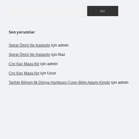
Arama
Son yorumlar
Spiral Ömrü Ne Kadardır
için
admin
Spiral Ömrü Ne Kadardır
için
Alaz
Cnc Kaç Maaş Alır
için
admin
Cnc Kaç Maaş Alır
için
Uzun
Tarihte Bilinen Ilk Dünya Haritasını Çizen Bilim Adamı Kimdir
için
admin
ogir.net