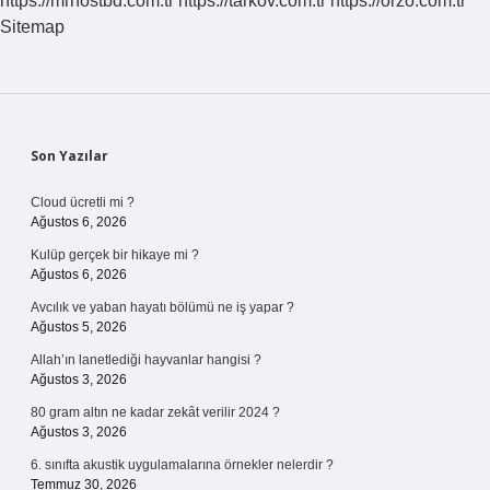
https://mrhostbd.com.tr
https://tarkov.com.tr
https://orzo.com.tr
Sitemap
Sidebar
Son Yazılar
Cloud ücretli mi ?
Ağustos 6, 2026
Kulüp gerçek bir hikaye mi ?
Ağustos 6, 2026
Avcılık ve yaban hayatı bölümü ne iş yapar ?
Ağustos 5, 2026
Allah’ın lanetlediği hayvanlar hangisi ?
Ağustos 3, 2026
80 gram altın ne kadar zekât verilir 2024 ?
Ağustos 3, 2026
6. sınıfta akustik uygulamalarına örnekler nelerdir ?
Temmuz 30, 2026