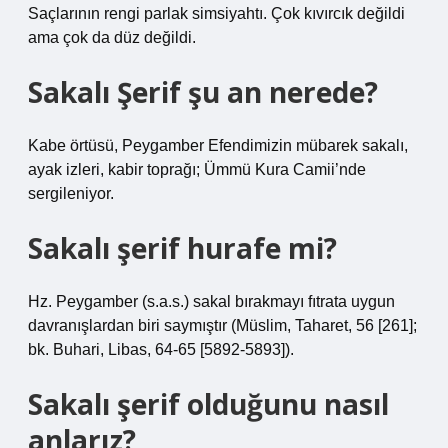
Saçlarının rengi parlak simsiyahtı. Çok kıvırcık değildi
ama çok da düz değildi.
Sakalı Şerif şu an nerede?
Kabe örtüsü, Peygamber Efendimizin mübarek sakalı,
ayak izleri, kabir toprağı; Ümmü Kura Camii’nde
sergileniyor.
Sakalı şerif hurafe mi?
Hz. Peygamber (s.a.s.) sakal bırakmayı fıtrata uygun
davranışlardan biri saymıştır (Müslim, Taharet, 56 [261];
bk. Buhari, Libas, 64-65 [5892-5893]).
Sakalı şerif olduğunu nasıl
anlarız?