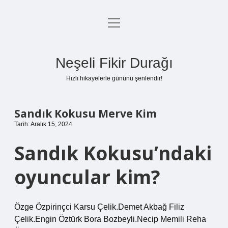
menüyü
Anasayfa
aç
Gizlilik Politikası
Neşeli Fikir Durağı
Yasal Uyarı
Hızlı hikayelerle gününü şenlendir!
Hakkımızda
Sandık Kokusu Merve Kim
Tarih: Aralık 15, 2024
Sandık Kokusu’ndaki
oyuncular kim?
Özge Özpirinçci Karsu Çelik.Demet Akbağ Filiz
Çelik.Engin Öztürk Bora Bozbeyli.Necip Memili Reha