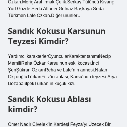
Özkan.Meriç Aral Irmak Çelik.Serkay Tütüncü Kıvanç
Yurt.Gözde Seda Altuner Gülnaz Başkaya.Seda
Türkmen Lale Özkan.Diğer ürünler…
Sandık Kokusu Karsunun
Teyzesi Kimdir?
Yardımcı karakterlerOyuncularKarakter tanımıNecip
MemiliReha ÖzkanKarsu’nun eski kocası.İnci
ŞenŞükran ÖzkanReha ve Lale’nin annesi.Nalan
OkçuoğluTürkanFiliz’in ablası, Karsu’nun teyzesi.Arya
BozabalıİpekTürkan’ın küçük kızı.
Sandık Kokusu Ablası
kimdir?
Ömer Nadir Civelek’in Kardeşi Feyza’yı Üzecek Bir