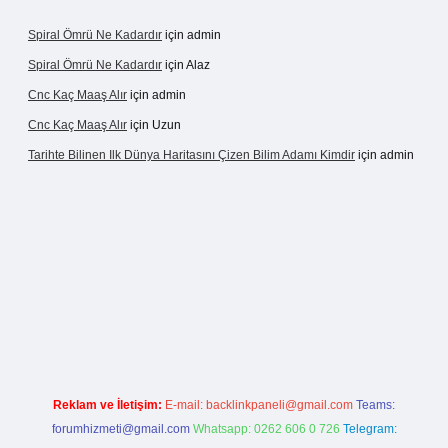
Spiral Ömrü Ne Kadardır
için
admin
Spiral Ömrü Ne Kadardır
için
Alaz
Cnc Kaç Maaş Alır
için
admin
Cnc Kaç Maaş Alır
için
Uzun
Tarihte Bilinen Ilk Dünya Haritasını Çizen Bilim Adamı Kimdir
için
admin
ogir.net
Reklam ve İletişim:
E-mail:
backlinkpaneli@gmail.com
Teams:
forumhizmeti@gmail.com
Whatsapp: 0262 606 0 726
Telegram: