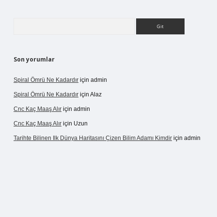
Arama
Son yorumlar
Spiral Ömrü Ne Kadardır
için
admin
Spiral Ömrü Ne Kadardır
için
Alaz
Cnc Kaç Maaş Alır
için
admin
Cnc Kaç Maaş Alır
için
Uzun
Tarihte Bilinen Ilk Dünya Haritasını Çizen Bilim Adamı Kimdir
için
admin
ir.net