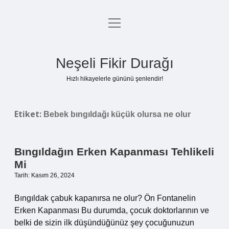
menüyü
Anasayfa
aç
Gizlilik Politikası
Neşeli Fikir Durağı
Yasal Uyarı
Hızlı hikayelerle gününü şenlendir!
Hakkımızda
Etiket:
Bebek bıngıldağı küçük olursa ne olur
Bıngıldağın Erken Kapanması Tehlikeli
Mi
Tarih: Kasım 26, 2024
Bıngıldak çabuk kapanırsa ne olur? Ön Fontanelin
Erken Kapanması Bu durumda, çocuk doktorlarının ve
belki de sizin ilk düşündüğünüz şey çocuğunuzun